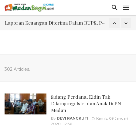
Laporan Keuangan Diterima Dalam RUPS, Pelaporan Hingga Penahanan Mantan Direktur PT GKS Dinilai Rancu
Program Rabu 'Walk In Interview' Dikerumuni Pencari Kerja di Medan
Jasa Marga Beri Diskon Tol 30 Persen Selama Dua Hari Untuk Momen Idul Fitri 1447 H, Catat Tanggalnya
Bawa Sensasi “Monstrous Gulp!” Burger Favorit MOGUL Hadir di Medan
Emas Naik Diatas $5.200 Per Ons, IHSG Dibuka Di Zona Hijau
302 Articles.
Program Pengabdian Talenta USU Laksanakan Pendampingan Penyusunan Menu Bergizi Seimbang dan Food Handler pada SPPG Beringin Tembung 2
USU Gelar Pengabdian "Hidroponik Green Recovery" bagi Eks-Penyalahguna Narkoba di Belawan Sicanang
Sidang Perdana, Eldin Tak
Dikunjungi Istri dan Anak Di PN
Medan
By
DEVI RANGKUTI
Kamis, 09 Januari
2020 | 12:36