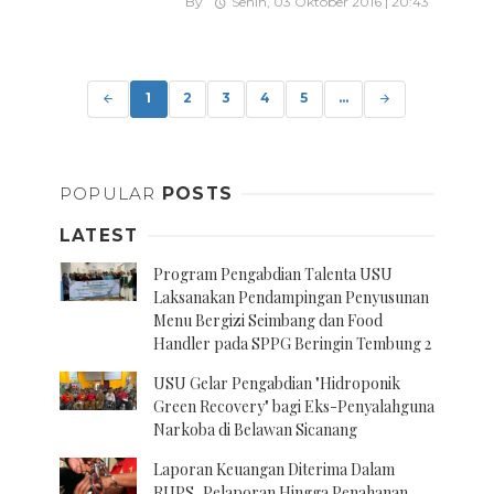
By
Senin, 03 Oktober 2016 | 20:43
Posts
navigation
1
2
3
4
5
...
POPULAR
POSTS
LATEST
Program Pengabdian Talenta USU
Laksanakan Pendampingan Penyusunan
Menu Bergizi Seimbang dan Food
Handler pada SPPG Beringin Tembung 2
USU Gelar Pengabdian "Hidroponik
Green Recovery" bagi Eks-Penyalahguna
Narkoba di Belawan Sicanang
Laporan Keuangan Diterima Dalam
RUPS, Pelaporan Hingga Penahanan