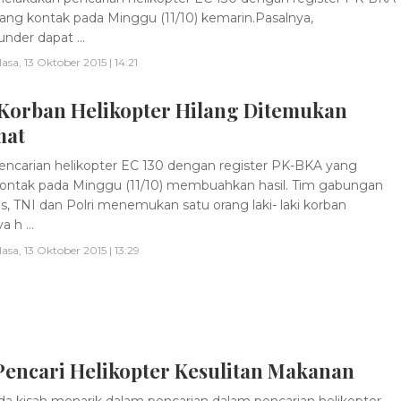
lang kontak pada Minggu (11/10) kemarin.Pasalnya,
nder dapat ...
lasa, 13 Oktober 2015 | 14:21
 Korban Helikopter Hilang Ditemukan
mat
ncarian helikopter EC 130 dengan register PK-BKA yang
kontak pada Minggu (11/10) membuahkan hasil. Tim gabungan
s, TNI dan Polri menemukan satu orang laki- laki korban
a h ...
lasa, 13 Oktober 2015 | 13:29
Pencari Helikopter Kesulitan Makanan
a kisah menarik dalam pencarian dalam pencarian helikopter