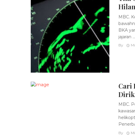
Hila
MBC. Ke
bawahny
BKA yan
jajaran ..
By
Mi
Cari 
Diri
MBC. Po
kawasan
helikop
Penerba
By
Mi