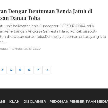
yan Dengar Dentuman Benda Jatuh di
san Danau Toba
tu unit helikopter jenis Eurocopter EC 130 PK-BKA milik
i Penerbangan Angkasa Semesta hilang kontak disebut-
atuh dikawasan danau toba.Dari nelayan bernama Luis yang kita
e ...
nggu, 11 Oktober 2015 | 22:20
3
4
5
6
7
AMI
IKLAN
DISCLAIMER
PEDOMAN PEMBERITAAN MEDIA