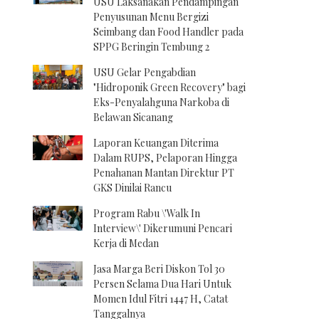
USU Laksanakan Pendampingan
Penyusunan Menu Bergizi
Seimbang dan Food Handler pada
SPPG Beringin Tembung 2
USU Gelar Pengabdian
"Hidroponik Green Recovery" bagi
Eks-Penyalahguna Narkoba di
Belawan Sicanang
Laporan Keuangan Diterima
Dalam RUPS, Pelaporan Hingga
Penahanan Mantan Direktur PT
GKS Dinilai Rancu
Program Rabu \'Walk In
Interview\' Dikerumuni Pencari
Kerja di Medan
Jasa Marga Beri Diskon Tol 30
Persen Selama Dua Hari Untuk
Momen Idul Fitri 1447 H, Catat
Tanggalnya