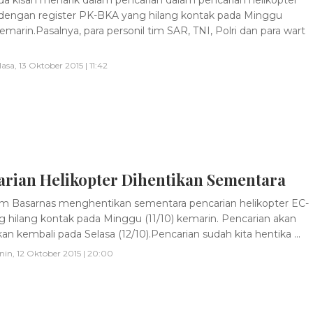
dengan register PK-BKA yang hilang kontak pada Minggu
kemarin.Pasalnya, para personil tim SAR, TNI, Polri dan para wart
lasa, 13 Oktober 2015 | 11:42
arian Helikopter Dihentikan Sementara
m Basarnas menghentikan sementara pencarian helikopter EC-
g hilang kontak pada Minggu (11/10) kemarin. Pencarian akan
kan kembali pada Selasa (12/10).Pencarian sudah kita hentika ...
nin, 12 Oktober 2015 | 20:00