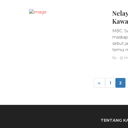
Nela
Kawa
MBC. Sa
maskapa
sebut j
temui m
By
Mi
Posts
navigation
1
2
TENTANG K