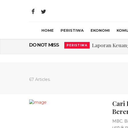
HOME
PERISTIWA
EKONOMI
KOMU
Laporan Keuanga
DO NOT MISS
PERISTIWA
Program Rabu '
PERISTIWA
Jasa Marga Beri Di
RAGAM
Bawa Sensasi “M
LIFESTYLE
67 Articles.
Emas Naik Diatas
EKONOMI
Cari 
USU Gelar Peng
PERISTIWA
Bere
MBC. B
untuk m