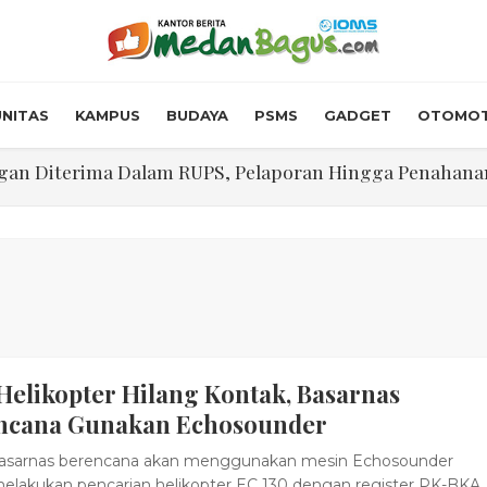
NITAS
KAMPUS
BUDAYA
PSMS
GADGET
OTOMOT
n Diterima Dalam RUPS, Pelaporan Hingga Penahanan Mant
Walk In Interview' Dikerumuni Pencari Kerja di Medan
skon Tol 30 Persen Selama Dua Hari Untuk Momen Idul F
onstrous Gulp!” Burger Favorit MOGUL Hadir di Medan
 $5.200 Per Ons, IHSG Dibuka Di Zona Hijau
Helikopter Hilang Kontak, Basarnas
abdian "Hidroponik Green Recovery" bagi Eks-Penyalahgu
ncana Gunakan Echosounder
asarnas berencana akan menggunakan mesin Echosounder
elakukan pencarian helikopter EC 130 dengan register PK-BKA