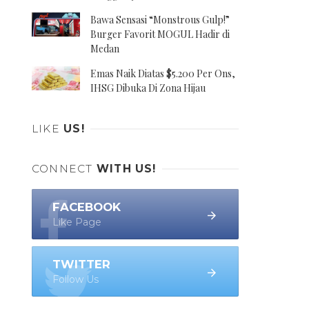
Bawa Sensasi “Monstrous Gulp!”
Burger Favorit MOGUL Hadir di
Medan
Emas Naik Diatas $5.200 Per Ons,
IHSG Dibuka Di Zona Hijau
LIKE
US!
CONNECT
WITH US!
FACEBOOK
Like Page
TWITTER
Follow Us