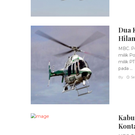
Dua 
Hila
MBC. Po
milik P
milik P
pada ...
By
Se
Kabut
Konta