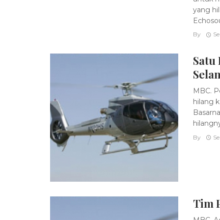
yang hi
Echosou
By
Se
Satu
Sela
MBC. Pe
hilang 
Basarna
hilangny
By
Se
Tim 
MBC. Ad