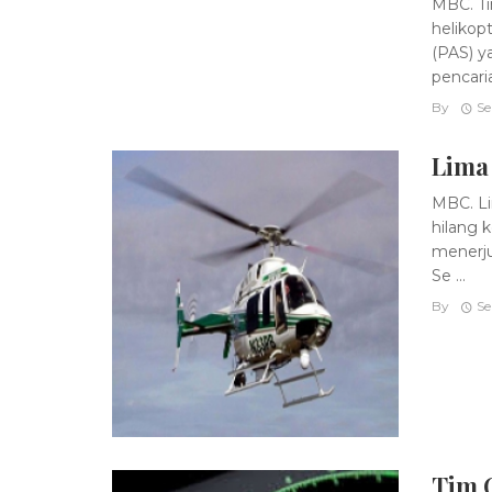
MBC. Ti
helikop
(PAS) y
pencaria
By
Se
Lima
MBC. Li
hilang 
menerju
Se ...
By
Se
Tim G