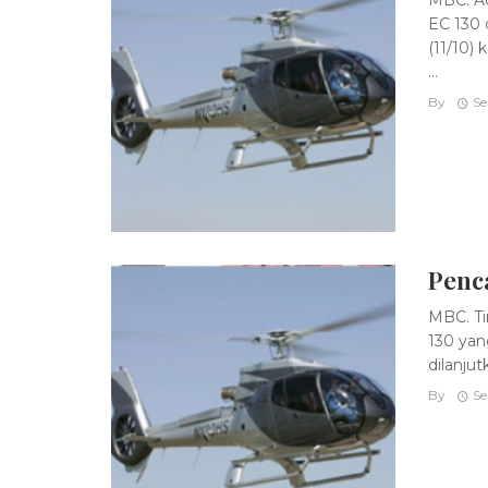
EC 130 
(11/10) 
...
By
Se
Penc
MBC. Ti
130 yan
dilanjut
By
Se