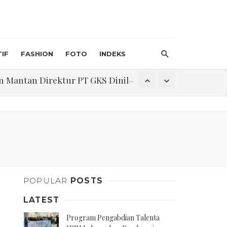
IF
FASHION
FOTO
INDEKS
an Direktur PT GKS Dinilai Rancu
itri 1447 H, Catat Tanggalnya
Program Pengabdian Talenta USU Laksanakan Pendampingan Penyusunan Menu Bergizi Seimbang dan Food Handler pada SPPG Beringin Tembung 2
POPULAR
POSTS
na Narkoba di Belawan Sicanang
LATEST
Program Pengabdian Talenta