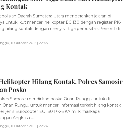
ng Kontak
polisian Daerah Sumatera Utara mengerahkan jajaran di
a untuk ikut mencari helikopter EC 130 dengan register PK-
g hilang kontak dengan menyisir tiga perbukitan.Personil di
.
nggu, 11 Oktober 2015 | 22:45
Helikopter Hilang Kontak, Polres Samosir
kan Posko
lres Samosir mendirikan posko Onan Runggu untuk di
 Onan Rungu, untuk mencari informasi terkait hilang kontak
ter jenis Eurocopter EC 130 PK-BKA milik maskapai
ngan Angkasa ...
nggu, 11 Oktober 2015 | 22:24