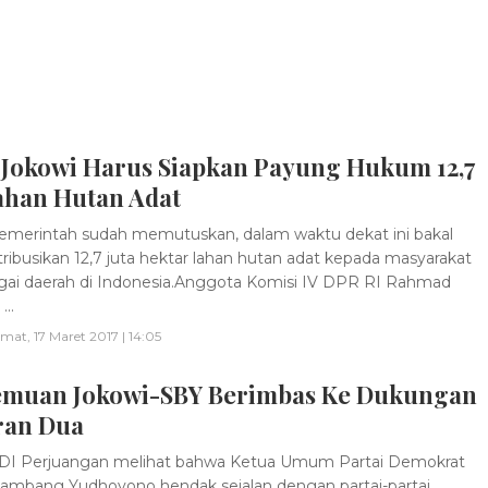
 Jokowi Harus Siapkan Payung Hukum 12,7
ahan Hutan Adat
merintah sudah memutuskan, dalam waktu dekat ini bakal
ribusikan 12,7 juta hektar lahan hutan adat kepada masyarakat
gai daerah di Indonesia.Anggota Komisi IV DPR RI Rahmad
..
mat, 17 Maret 2017 | 14:05
emuan Jokowi-SBY Berimbas Ke Dukungan
ran Dua
DI Perjuangan melihat bahwa Ketua Umum Partai Demokrat
Bambang Yudhoyono hendak sejalan dengan partai-partai