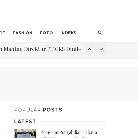
IF
FASHION
FOTO
INDEKS
an Direktur PT GKS Dinilai Rancu
itri 1447 H, Catat Tanggalnya
Program Pengabdian Talenta USU Laksanakan Pendampingan Penyusunan Menu Bergizi Seimbang dan Food Handler pada SPPG Beringin Tembung 2
POPULAR
POSTS
na Narkoba di Belawan Sicanang
LATEST
Program Pengabdian Talenta