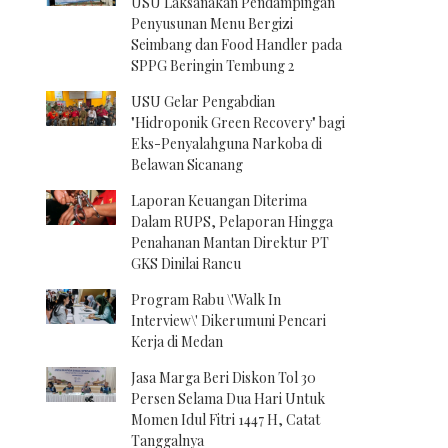
USU Laksanakan Pendampingan
Penyusunan Menu Bergizi
Seimbang dan Food Handler pada
SPPG Beringin Tembung 2
USU Gelar Pengabdian
"Hidroponik Green Recovery" bagi
Eks-Penyalahguna Narkoba di
Belawan Sicanang
Laporan Keuangan Diterima
Dalam RUPS, Pelaporan Hingga
Penahanan Mantan Direktur PT
GKS Dinilai Rancu
Program Rabu \'Walk In
Interview\' Dikerumuni Pencari
Kerja di Medan
Jasa Marga Beri Diskon Tol 30
Persen Selama Dua Hari Untuk
Momen Idul Fitri 1447 H, Catat
Tanggalnya