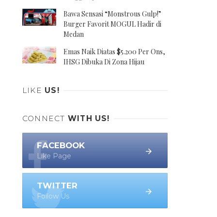
Bawa Sensasi “Monstrous Gulp!”
Burger Favorit MOGUL Hadir di
Medan
Emas Naik Diatas $5.200 Per Ons,
IHSG Dibuka Di Zona Hijau
LIKE
US!
CONNECT
WITH US!
FACEBOOK
Like Page
TWITTER
Follow Us