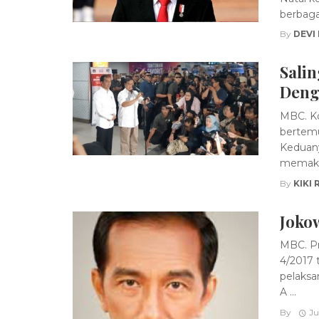
berbaga
By
DEVI
Sali
Deng
MBC. Ko
bertemu
Keduany
memaka 
By
KIKI 
Joko
MBC. Pr
4/2017 
pelaksa
A ...
By
Ju