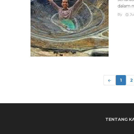
dalam m
By
Ju
Posts
navigation
1
2
TENTANG K