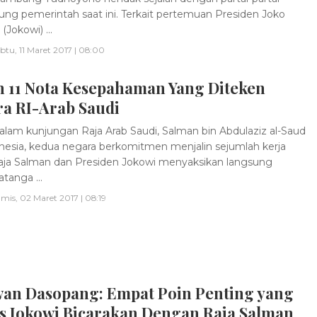
ng pemerintah saat ini. Terkait pertemuan Presiden Joko
Jokowi) ...
btu, 11 Maret 2017 | 08:00
h 11 Nota Kesepahaman Yang Diteken
ra RI-Arab Saudi
lam kunjungan Raja Arab Saudi, Salman bin Abdulaziz al-Saud
nesia, kedua negara berkomitmen menjalin sejumlah kerja
ja Salman dan Presiden Jokowi menyaksikan langsung
tanga ...
mis, 02 Maret 2017 | 08:19
an Dasopang: Empat Poin Penting yang
s Jokowi Bicarakan Dengan Raja Salman