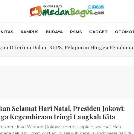
NITAS
KAMPUS
BUDAYA
PSMS
GADGET
OTOMOT
n Diterima Dalam RUPS, Pelaporan Hingga Penahanan Mant
Walk In Interview' Dikerumuni Pencari Kerja di Medan
skon Tol 30 Persen Selama Dua Hari Untuk Momen Idul F
onstrous Gulp!” Burger Favorit MOGUL Hadir di Medan
 $5.200 Per Ons, IHSG Dibuka Di Zona Hijau
an Selamat Hari Natal, Presiden Jokowi:
abdian "Hidroponik Green Recovery" bagi Eks-Penyalahgu
ga Kegembiraan Iringi Langkah Kita
esiden Joko Widodo (Jokowi) mengucapkan selamat Hari
epada seluruh umat Kristiani di seluruh penjuru Indonesia dan di