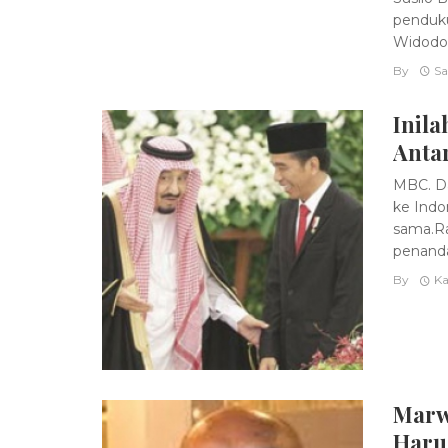
penduku
Widodo (
By
Sa
Inila
Anta
MBC. Da
ke Indo
sama.Ra
penanda
By
Ka
Marw
Haru