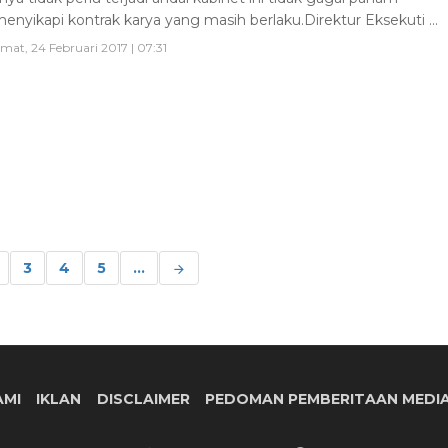
enyikapi kontrak karya yang masih berlaku.Direktur Eksekuti ...
mat, 24 Februari 2017 | 07:31
3
4
5
...
AMI
IKLAN
DISCLAIMER
PEDOMAN PEMBERITAAN MEDIA