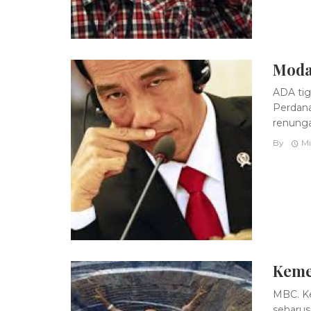
Moda
ADA tig
Perdana 
renunga
By
Mi
Keme
MBC. Ke
seharusn