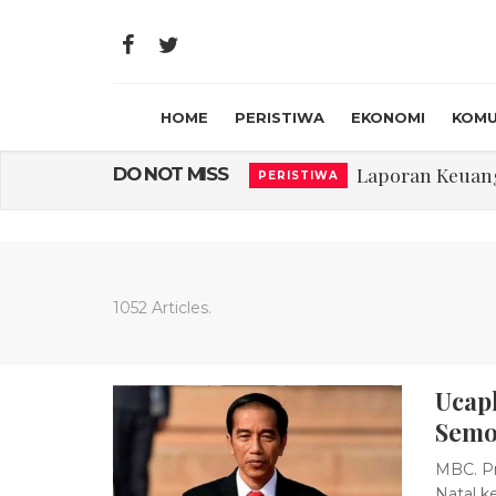
HOME
PERISTIWA
EKONOMI
KOMU
Laporan Keuanga
DO NOT MISS
PERISTIWA
Program Rabu '
PERISTIWA
Jasa Marga Beri Di
RAGAM
Bawa Sensasi “M
LIFESTYLE
1052 Articles.
Emas Naik Diatas
EKONOMI
Ucapk
USU Gelar Peng
PERISTIWA
Semo
MBC. Pr
Natal k