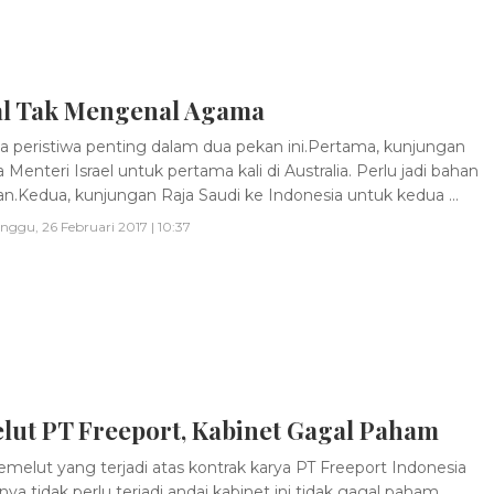
l Tak Mengenal Agama
a peristiwa penting dalam dua pekan ini.Pertama, kunjungan
Menteri Israel untuk pertama kali di Australia. Perlu jadi bahan
n.Kedua, kunjungan Raja Saudi ke Indonesia untuk kedua ...
nggu, 26 Februari 2017 | 10:37
lut PT Freeport, Kabinet Gagal Paham
melut yang terjadi atas kontrak karya PT Freeport Indonesia
ya tidak perlu terjadi andai kabinet ini tidak gagal paham