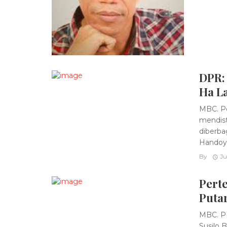
DPR:
Ha L
MBC. Pe
mendist
diberba
Handoy .
By
Ju
Pert
Puta
MBC. P
Susilo 