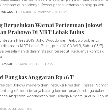
i belahan dunia lainnya. Pesan-pesan kedamaian hingga keru ...
 RANGKUTI
Rabu, 25 Desember 2019 | 19:29
ng Berpelukan Warnai Pertemuan Jokowi
an Prabowo Di MRT Lebak Bulus
ntestan Pilres 2019, Joko Widodo dan Prabowo Subianto
 di stasiun MRT Lebak Bulus, pukul 10.00 WIB, Sabtu (13/7).
a bersalaman di dalam stasiun tersebut. Keduanya kompak
...
RISMADI
Sabtu, 13 Juli 2019 | 13:27
wi Pangkas Anggaran Rp 16 T
esiden Jokowi menerbitkan Instruksi Presiden (Inpres) Nomor
tentang efisiensi belanja barang kementerian/lem­baga dalam
naan Anggaran Pendapatan dan Belanja Negara (APBN) Tahun
mat, 07 Juli 2017 | 11:19