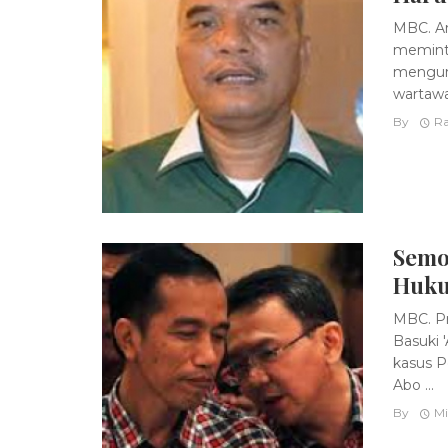
MBC. A
meminta
mengunt
wartawan
By
Ra
Semo
Huku
MBC. Pr
Basuki 
kasus P
Abo ...
By
Mi