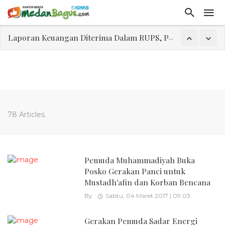
Laporan Keuangan Diterima Dalam RUPS, Pelaporan Hingga Penahanan Mantan Direktur PT GKS Dinilai Rancu
Program Rabu 'Walk In Interview' Dikerumuni Pencari Kerja di Medan
Jasa Marga Beri Diskon Tol 30 Persen Selama Dua Hari Untuk Momen Idul Fitri 1447 H, Catat Tanggalnya
Bawa Sensasi “Monstrous Gulp!” Burger Favorit MOGUL Hadir di Medan
Emas Naik Diatas $5.200 Per Ons, IHSG Dibuka Di Zona Hijau
78 Articles.
Program Pengabdian Talenta USU Laksanakan Pendampingan Penyusunan Menu Bergizi Seimbang dan Food Handler pada SPPG Beringin Tembung 2
USU Gelar Pengabdian "Hidroponik Green Recovery" bagi Eks-Penyalahguna Narkoba di Belawan Sicanang
Pemuda Muhammadiyah Buka
Posko Gerakan Panci untuk
Mustadh'afin dan Korban Bencana
By
Sabtu, 04 Maret 2017 | 09:03
Gerakan Pemuda Sadar Energi