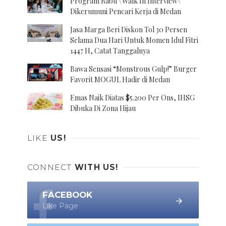
Program Rabu \'Walk In Interview\'
Dikerumuni Pencari Kerja di Medan
Jasa Marga Beri Diskon Tol 30 Persen
Selama Dua Hari Untuk Momen Idul Fitri
1447 H, Catat Tanggalnya
Bawa Sensasi “Monstrous Gulp!” Burger
Favorit MOGUL Hadir di Medan
Emas Naik Diatas $5.200 Per Ons, IHSG
Dibuka Di Zona Hijau
LIKE
US!
CONNECT
WITH US!
FACEBOOK
Like Page