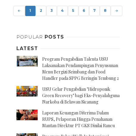
Posts
navigation
1
2
3
4
5
6
7
8
POPULAR
POSTS
LATEST
Program Pengabdian Talenta USU
Laksanakan Pendampingan Penyusunan
Menu Bergizi Seimbang dan Food
Handler pada SPPG Beringin Tembung 2
USU Gelar Pengabdian "Hidroponik
Green Recovery" bagi Eks-Penyalahguna
Narkoba di Belawan Sicanang
Laporan Keuangan Diterima Dalam
RUPS, Pelaporan Hingga Penahanan
Mantan Direktur PT GKS Dinilai Rancu