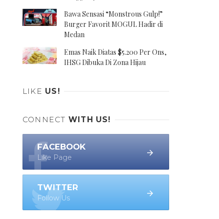
Bawa Sensasi “Monstrous Gulp!”
Burger Favorit MOGUL Hadir di
Medan
Emas Naik Diatas $5.200 Per Ons,
IHSG Dibuka Di Zona Hijau
LIKE
US!
CONNECT
WITH US!
FACEBOOK
Like Page
TWITTER
Follow Us