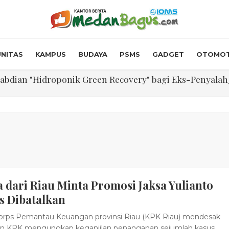
NITAS
KAMPUS
BUDAYA
PSMS
GADGET
OTOMOT
n Diterima Dalam RUPS, Pelaporan Hingga Penahanan Mant
Walk In Interview' Dikerumuni Pencari Kerja di Medan
skon Tol 30 Persen Selama Dua Hari Untuk Momen Idul F
onstrous Gulp!” Burger Favorit MOGUL Hadir di Medan
 $5.200 Per Ons, IHSG Dibuka Di Zona Hijau
 dari Riau Minta Promosi Jaksa Yulianto
abdian "Hidroponik Green Recovery" bagi Eks-Penyalahgu
s Dibatalkan
rps Pemantau Keuangan provinsi Riau (KPK Riau) mendesak
dan KPK mengungkap keganjilan penanganan sejumlah kasus