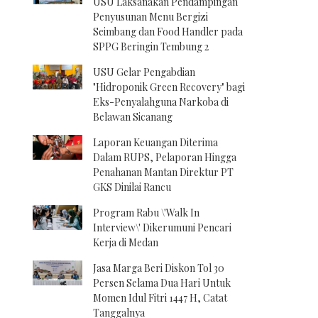
USU Laksanakan Pendampingan
Penyusunan Menu Bergizi
Seimbang dan Food Handler pada
SPPG Beringin Tembung 2
USU Gelar Pengabdian
"Hidroponik Green Recovery" bagi
Eks-Penyalahguna Narkoba di
Belawan Sicanang
Laporan Keuangan Diterima
Dalam RUPS, Pelaporan Hingga
Penahanan Mantan Direktur PT
GKS Dinilai Rancu
Program Rabu \'Walk In
Interview\' Dikerumuni Pencari
Kerja di Medan
Jasa Marga Beri Diskon Tol 30
Persen Selama Dua Hari Untuk
Momen Idul Fitri 1447 H, Catat
Tanggalnya