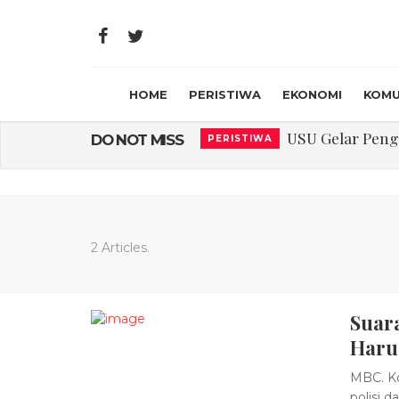
HOME
PERISTIWA
EKONOMI
KOMU
Laporan Keuanga
DO NOT MISS
PERISTIWA
Program Rabu '
PERISTIWA
Jasa Marga Beri Di
RAGAM
Bawa Sensasi “M
LIFESTYLE
2 Articles.
Emas Naik Diatas
EKONOMI
Suara
USU Gelar Peng
PERISTIWA
Haru
MBC. Ko
polisi 