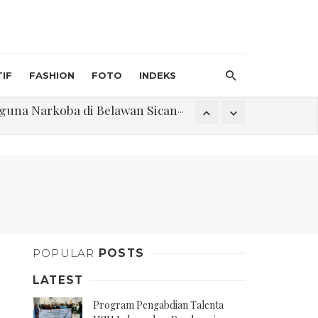
IF
FASHION
FOTO
INDEKS
an Direktur PT GKS Dinilai Rancu
itri 1447 H, Catat Tanggalnya
Program Pengabdian Talenta USU Laksanakan Pendampingan Penyusunan Menu Bergizi Seimbang dan Food Handler pada SPPG Beringin Tembung 2
POPULAR
POSTS
na Narkoba di Belawan Sicanang
LATEST
Program Pengabdian Talenta