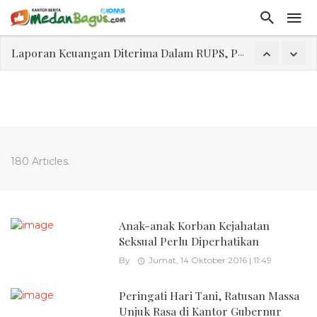
Laporan Keuangan Diterima Dalam RUPS, Pelaporan Hingga Penahanan Mantan Direktur PT GKS Dinilai Rancu
Program Rabu 'Walk In Interview' Dikerumuni Pencari Kerja di Medan
Jasa Marga Beri Diskon Tol 30 Persen Selama Dua Hari Untuk Momen Idul Fitri 1447 H, Catat Tanggalnya
Bawa Sensasi “Monstrous Gulp!” Burger Favorit MOGUL Hadir di Medan
Emas Naik Diatas $5.200 Per Ons, IHSG Dibuka Di Zona Hijau
180 Articles.
Program Pengabdian Talenta USU Laksanakan Pendampingan Penyusunan Menu Bergizi Seimbang dan Food Handler pada SPPG Beringin Tembung 2
USU Gelar Pengabdian "Hidroponik Green Recovery" bagi Eks-Penyalahguna Narkoba di Belawan Sicanang
Anak-anak Korban Kejahatan
Seksual Perlu Diperhatikan
By
Jumat, 14 Oktober 2016 | 11:49
Peringati Hari Tani, Ratusan Massa
Unjuk Rasa di Kantor Gubernur