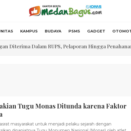
NITAS
KAMPUS
BUDAYA
PSMS
GADGET
OTOMOT
n Diterima Dalam RUPS, Pelaporan Hingga Penahanan Mant
Walk In Interview' Dikerumuni Pencari Kerja di Medan
skon Tol 30 Persen Selama Dua Hari Untuk Momen Idul F
onstrous Gulp!” Burger Favorit MOGUL Hadir di Medan
 $5.200 Per Ons, IHSG Dibuka Di Zona Hijau
akian Tugu Monas Ditunda karena Faktor
abdian "Hidroponik Green Recovery" bagi Eks-Penyalahgu
a
srat masyarakat untuk menjadi pelaku sejarah dengan
ikan dipanjatnya Tugu Monumen Nasional (Monas) oleh atlet