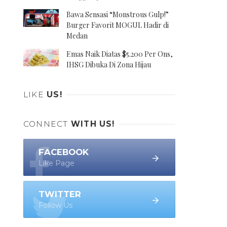
Bawa Sensasi “Monstrous Gulp!”
Burger Favorit MOGUL Hadir di
Medan
Emas Naik Diatas $5.200 Per Ons,
IHSG Dibuka Di Zona Hijau
LIKE
US!
CONNECT
WITH US!
FACEBOOK
Like Page
TWITTER
Follow Us