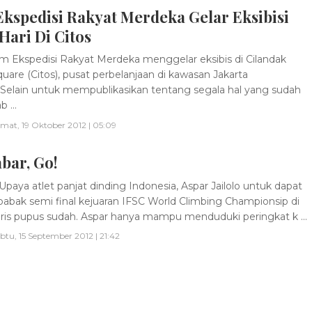
kspedisi Rakyat Merdeka Gelar Eksibisi
Hari Di Citos
m Ekspedisi Rakyat Merdeka menggelar eksibis di Cilandak
uare (Citos), pusat perbelanjaan di kawasan Jakarta
.Selain untuk mempublikasikan tentang segala hal yang sudah
b ...
mat, 19 Oktober 2012 | 05:09
bar, Go!
paya atlet panjat dinding Indonesia, Aspar Jailolo untuk dapat
abak semi final kejuaran IFSC World Climbing Championsip di
ris pupus sudah. Aspar hanya mampu menduduki peringkat k ...
btu, 15 September 2012 | 21:42