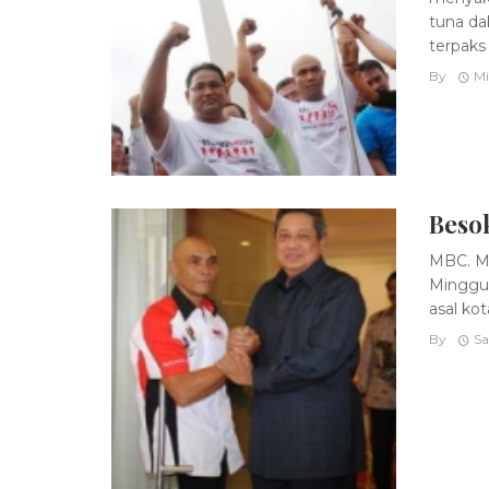
tuna dak
terpaks .
By
Mi
Beso
MBC. M
Minggu 
asal kot
By
Sa