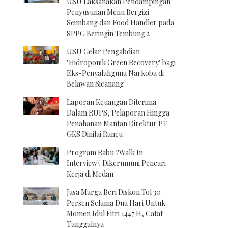
USU Laksanakan Pendampingan
Penyusunan Menu Bergizi
Seimbang dan Food Handler pada
SPPG Beringin Tembung 2
USU Gelar Pengabdian
"Hidroponik Green Recovery" bagi
Eks-Penyalahguna Narkoba di
Belawan Sicanang
Laporan Keuangan Diterima
Dalam RUPS, Pelaporan Hingga
Penahanan Mantan Direktur PT
GKS Dinilai Rancu
Program Rabu \'Walk In
Interview\' Dikerumuni Pencari
Kerja di Medan
Jasa Marga Beri Diskon Tol 30
Persen Selama Dua Hari Untuk
Momen Idul Fitri 1447 H, Catat
Tanggalnya