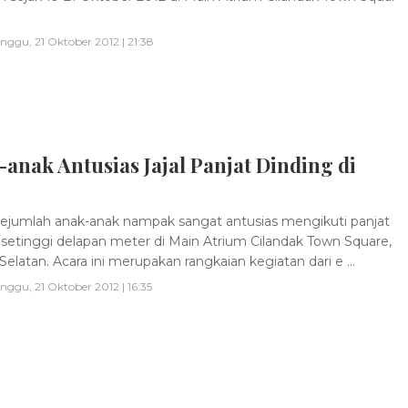
nggu, 21 Oktober 2012 | 21:38
anak Antusias Jajal Panjat Dinding di
jumlah anak-anak nampak sangat antusias mengikuti panjat
 setinggi delapan meter di Main Atrium Cilandak Town Square,
Selatan. Acara ini merupakan rangkaian kegiatan dari e ...
nggu, 21 Oktober 2012 | 16:35