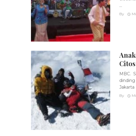
...
By
Mi
Anak-
Citos
MBC. Se
dinding
Jakarta 
By
Mi