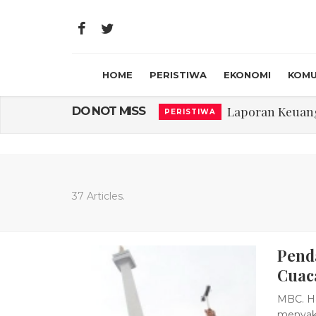
HOME
PERISTIWA
EKONOMI
KOMU
Laporan Keuanga
DO NOT MISS
PERISTIWA
Program Rabu '
PERISTIWA
Jasa Marga Beri Di
RAGAM
Bawa Sensasi “M
LIFESTYLE
37 Articles.
Emas Naik Diatas
EKONOMI
Pend
USU Gelar Peng
PERISTIWA
Cuac
MBC. Ha
menyaks