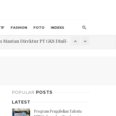
IF
FASHION
FOTO
INDEKS
an Direktur PT GKS Dinilai Rancu
itri 1447 H, Catat Tanggalnya
Program Pengabdian Talenta USU Laksanakan Pendampingan Penyusunan Menu Bergizi Seimbang dan Food Handler pada SPPG Beringin Tembung 2
POPULAR
POSTS
na Narkoba di Belawan Sicanang
LATEST
Program Pengabdian Talenta