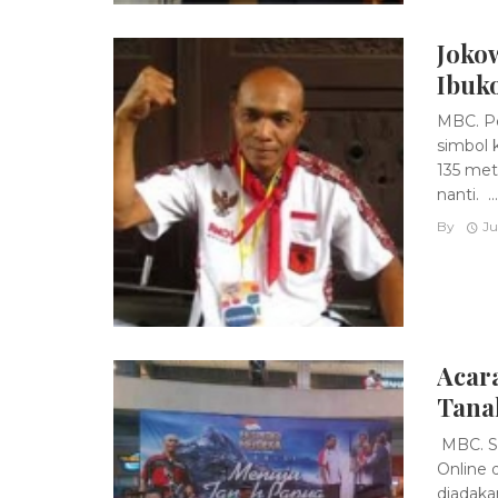
Jokow
Ibuk
MBC. Pe
simbol 
135 met
nanti. ...
By
Ju
Acar
Tana
MBC. Se
Online 
diadaka