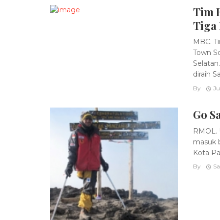
Tim E
Tiga 
MBC. Ti
Town Sq
Selatan
diraih Sa
By
Ju
Go Sa
RMOL. U
masuk b
Kota Pa
By
Sa