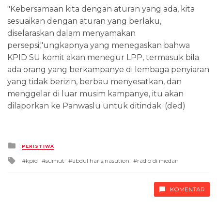
"Kebersamaan kita dengan aturan yang ada, kita
sesuaikan dengan aturan yang berlaku,
diselaraskan dalam menyamakan
persepsi,"ungkapnya yang menegaskan bahwa
KPID SU komit akan menegur LPP, termasuk bila
ada orang yang berkampanye di lembaga penyiaran
yang tidak berizin, berbau menyesatkan, dan
menggelar di luar musim kampanye, itu akan
dilaporkan ke Panwaslu untuk ditindak. (ded)
Posted
PERISTIWA
in
Tagged
kpid
sumut
abdul haris,nasution
radio di medan
with
KOMENTAR