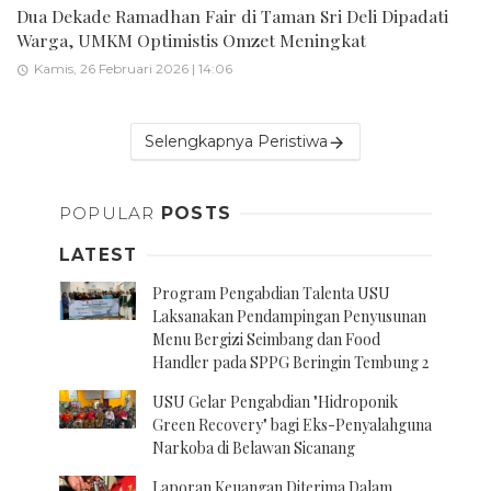
Dua Dekade Ramadhan Fair di Taman Sri Deli Dipadati
Warga, UMKM Optimistis Omzet Meningkat
Kamis, 26 Februari 2026 | 14:06
Selengkapnya Peristiwa
POPULAR
POSTS
LATEST
Program Pengabdian Talenta USU
Laksanakan Pendampingan Penyusunan
Menu Bergizi Seimbang dan Food
Handler pada SPPG Beringin Tembung 2
USU Gelar Pengabdian "Hidroponik
Green Recovery" bagi Eks-Penyalahguna
Narkoba di Belawan Sicanang
Laporan Keuangan Diterima Dalam