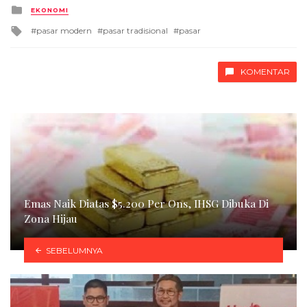
Posted
EKONOMI
in
Tagged
pasar modern
pasar tradisional
pasar
with
KOMENTAR
Emas Naik Diatas $5.200 Per Ons, IHSG Dibuka Di
Zona Hijau
SEBELUMNYA