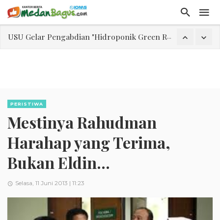
Laporan Keuangan Diterima Dalam RUPS, Pelaporan Hingga Penahanan Mantan Direktur PT GKS Dinilai Rancu
Program Rabu 'Walk In Interview' Dikerumuni Pencari Kerja di Medan
Jasa Marga Beri Diskon Tol 30 Persen Selama Dua Hari Untuk Momen Idul Fitri 1447 H, Catat Tanggalnya
Bawa Sensasi “Monstrous Gulp!” Burger Favorit MOGUL Hadir di Medan
Emas Naik Diatas $5.200 Per Ons, IHSG Dibuka Di Zona Hijau
PERISTIWA
Mestinya Rahudman
Program Pengabdian Talenta USU Laksanakan Pendampingan Penyusunan Menu Bergizi Seimbang dan Food Handler pada SPPG Beringin Tembung 2
USU Gelar Pengabdian "Hidroponik Green Recovery" bagi Eks-Penyalahguna Narkoba di Belawan Sicanang
Harahap yang Terima,
Bukan Eldin...
Selasa, 11 Juni 2013 | 11:23