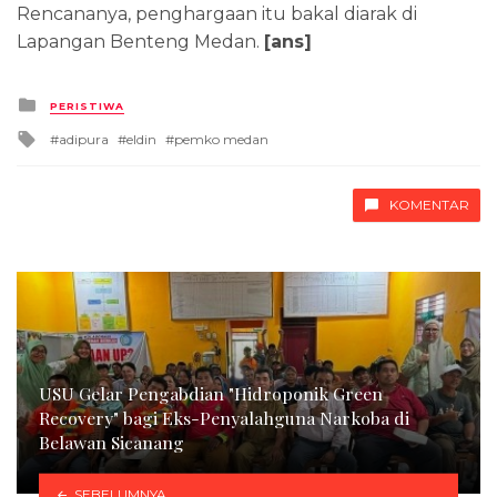
Rencananya, penghargaan itu bakal diarak di
Lapangan Benteng Medan.
[ans]
Posted
PERISTIWA
in
Tagged
adipura
eldin
pemko medan
with
KOMENTAR
USU Gelar Pengabdian "Hidroponik Green
Recovery" bagi Eks-Penyalahguna Narkoba di
Belawan Sicanang
SEBELUMNYA