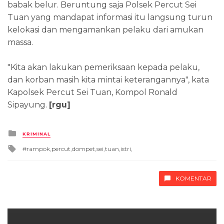
babak belur. Beruntung saja Polsek Percut Sei
Tuan yang mandapat informasi itu langsung turun
kelokasi dan mengamankan pelaku dari amukan
massa.
"Kita akan lakukan pemeriksaan kepada pelaku,
dan korban masih kita mintai keterangannya", kata
Kapolsek Percut Sei Tuan, Kompol Ronald
Sipayung.
[rgu]
Posted
KRIMINAL
in
Tagged
rampok,percut,dompet,sei,tuan,istri,
with
KOMENTAR