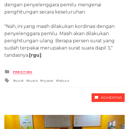
dengan penyelenggara pemilu mengenai
penghitungan secara keseluruhan.
"Nah, ini yang masih dilakukan kordinasi dengan
penyelenggara pemilu. Masih akan dilakukan
penghitungan ulang. Berapa persen surat yang
sudah terpakai merupakan surat suara dapil 3,"
tandasnya.
[rgu]
Posted
PERISTIWA
in
Tagged
surat
suara
nyasar
labura
with
KOMENTAR