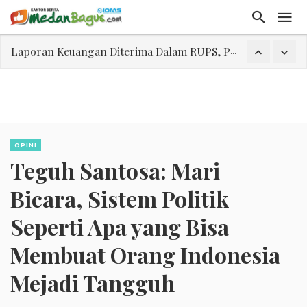
Laporan Keuangan Diterima Dalam RUPS, Pelaporan Hingga Penahanan Mantan Direktur PT GKS Dinilai Rancu
Program Rabu 'Walk In Interview' Dikerumuni Pencari Kerja di Medan
Jasa Marga Beri Diskon Tol 30 Persen Selama Dua Hari Untuk Momen Idul Fitri 1447 H, Catat Tanggalnya
Bawa Sensasi “Monstrous Gulp!” Burger Favorit MOGUL Hadir di Medan
Emas Naik Diatas $5.200 Per Ons, IHSG Dibuka Di Zona Hijau
OPINI
Teguh Santosa: Mari
Program Pengabdian Talenta USU Laksanakan Pendampingan Penyusunan Menu Bergizi Seimbang dan Food Handler pada SPPG Beringin Tembung 2
USU Gelar Pengabdian "Hidroponik Green Recovery" bagi Eks-Penyalahguna Narkoba di Belawan Sicanang
Bicara, Sistem Politik
Seperti Apa yang Bisa
Membuat Orang Indonesia
Mejadi Tangguh