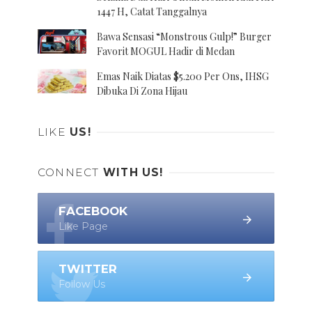
1447 H, Catat Tanggalnya
Bawa Sensasi “Monstrous Gulp!” Burger
Favorit MOGUL Hadir di Medan
Emas Naik Diatas $5.200 Per Ons, IHSG
Dibuka Di Zona Hijau
LIKE
US!
CONNECT
WITH US!
FACEBOOK
Like Page
TWITTER
Follow Us