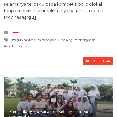
selamanya terpaku pada kompetisi politik lokal
tanpa memikirkan implikasinya bagi masa depan
Indonesia.
[rgu]
Posted
OPINI
in
Tagged
teguh santosa
sistem,politik
dialog
kebangsaan
with
medan bagus
KOMENTAR
Menghilangnya Karakter Kebangsaan pada
Generasi Z