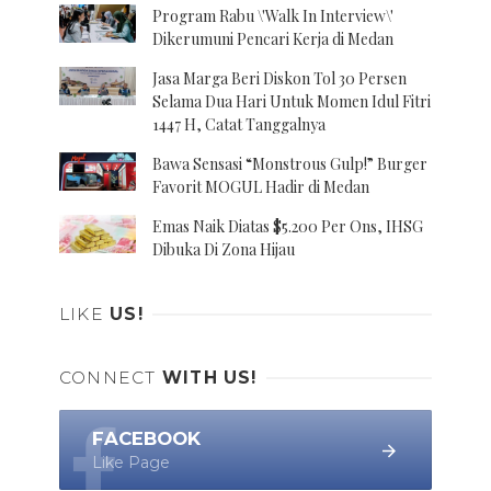
Program Rabu \'Walk In Interview\'
Dikerumuni Pencari Kerja di Medan
Jasa Marga Beri Diskon Tol 30 Persen
Selama Dua Hari Untuk Momen Idul Fitri
1447 H, Catat Tanggalnya
Bawa Sensasi “Monstrous Gulp!” Burger
Favorit MOGUL Hadir di Medan
Emas Naik Diatas $5.200 Per Ons, IHSG
Dibuka Di Zona Hijau
LIKE
US!
CONNECT
WITH US!
FACEBOOK
Like Page