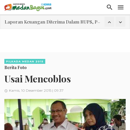
Laporan Keuangan Diterima Dalam RUPS, Pelaporan Hingga Penahanan Mantan Direktur PT GKS Dinilai Rancu
Program Rabu 'Walk In Interview' Dikerumuni Pencari Kerja di Medan
Jasa Marga Beri Diskon Tol 30 Persen Selama Dua Hari Untuk Momen Idul Fitri 1447 H, Catat Tanggalnya
Bawa Sensasi “Monstrous Gulp!” Burger Favorit MOGUL Hadir di Medan
Emas Naik Diatas $5.200 Per Ons, IHSG Dibuka Di Zona Hijau
PILKADA MEDAN 2015
Berita Foto
Program Pengabdian Talenta USU Laksanakan Pendampingan Penyusunan Menu Bergizi Seimbang dan Food Handler pada SPPG Beringin Tembung 2
Usai Mencoblos
USU Gelar Pengabdian "Hidroponik Green Recovery" bagi Eks-Penyalahguna Narkoba di Belawan Sicanang
Kamis, 10 Desember 2015 | 09:37