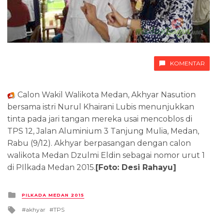
KOMENTAR
Calon Wakil Walikota Medan, Akhyar Nasution
bersama istri Nurul Khairani Lubis menunjukkan
tinta pada jari tangan mereka usai mencoblos di
TPS 12, Jalan Aluminium 3 Tanjung Mulia, Medan,
Rabu (9/12). Akhyar berpasangan dengan calon
walikota Medan Dzulmi Eldin sebagai nomor urut 1
di PIlkada Medan 2015.
[Foto: Desi Rahayu]
Posted
PILKADA MEDAN 2015
in
Tagged
akhyar
TPS