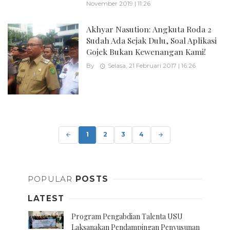
November 2019 | 11:26
Akhyar Nasution: Angkuta Roda 2
Sudah Ada Sejak Dulu, Soal Aplikasi
Gojek Bukan Kewenangan Kami!
By
Selasa, 21 Februari 2017 | 16:26
Posts
navigation
1
2
3
4
POPULAR
POSTS
LATEST
Program Pengabdian Talenta USU
Laksanakan Pendampingan Penyusunan