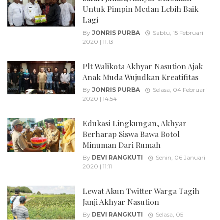
Untuk Pimpin Medan Lebih Baik
Lagi
By
JONRIS PURBA
Sabtu, 15 Februari
2020 | 11:13
Plt Walikota Akhyar Nasution Ajak
Anak Muda Wujudkan Kreatifitas
By
JONRIS PURBA
Selasa, 04 Februari
2020 | 14:54
Edukasi Lingkungan, Akhyar
Berharap Siswa Bawa Botol
Minuman Dari Rumah
By
DEVI RANGKUTI
Senin, 06 Januari
2020 | 11:11
Lewat Akun Twitter Warga Tagih
Janji Akhyar Nasution
By
DEVI RANGKUTI
Selasa, 05