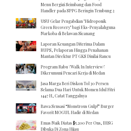
Menu Bergizi Seimbang dan Food
Handler pada SPPG Beringin Tembung 2
USU Gelar Pengabdian "Hidroponik
Green Recovery" bagi Eks-Penyalahguna
Narkoba di Belawan Sicanang
Laporan Keuangan Diterima Dalam
RUPS, Pelaporan Hingga Penahanan
Mantan Direktur PT GKS Dinilai Rancu
Program Rabu \'Walk In Interview\'
Dikerumuni Pencari Kerja di Medan
Jasa Marga Beri Diskon Tol 30 Persen
Selama Dua Hari Untuk Momen Idul Fitri
1447 H, Catat Tanggalnya
Bawa Sensasi “Monstrous Gulp!” Burger
Favorit MOGUL Hadir di Medan
Emas Naik Diatas $5.200 Per Ons, IHSG
Dibuka Di Zona Hijau