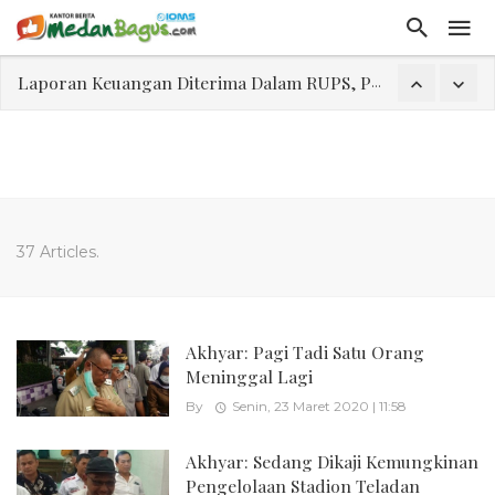
Laporan Keuangan Diterima Dalam RUPS, Pelaporan Hingga Penahanan Mantan Direktur PT GKS Dinilai Rancu
Program Rabu 'Walk In Interview' Dikerumuni Pencari Kerja di Medan
Jasa Marga Beri Diskon Tol 30 Persen Selama Dua Hari Untuk Momen Idul Fitri 1447 H, Catat Tanggalnya
Bawa Sensasi “Monstrous Gulp!” Burger Favorit MOGUL Hadir di Medan
Emas Naik Diatas $5.200 Per Ons, IHSG Dibuka Di Zona Hijau
37 Articles.
Program Pengabdian Talenta USU Laksanakan Pendampingan Penyusunan Menu Bergizi Seimbang dan Food Handler pada SPPG Beringin Tembung 2
USU Gelar Pengabdian "Hidroponik Green Recovery" bagi Eks-Penyalahguna Narkoba di Belawan Sicanang
Akhyar: Pagi Tadi Satu Orang
Meninggal Lagi
By
Senin, 23 Maret 2020 | 11:58
Akhyar: Sedang Dikaji Kemungkinan
Pengelolaan Stadion Teladan