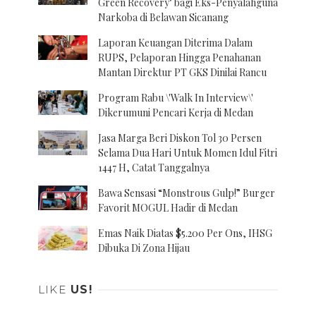
Green Recovery" bagi Eks-Penyalahguna
Narkoba di Belawan Sicanang
Laporan Keuangan Diterima Dalam
RUPS, Pelaporan Hingga Penahanan
Mantan Direktur PT GKS Dinilai Rancu
Program Rabu \'Walk In Interview\'
Dikerumuni Pencari Kerja di Medan
Jasa Marga Beri Diskon Tol 30 Persen
Selama Dua Hari Untuk Momen Idul Fitri
1447 H, Catat Tanggalnya
Bawa Sensasi “Monstrous Gulp!” Burger
Favorit MOGUL Hadir di Medan
Emas Naik Diatas $5.200 Per Ons, IHSG
Dibuka Di Zona Hijau
LIKE
US!