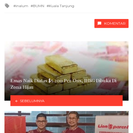
in
Tagged
inalum
BUMN
Kuala Tanjung
with
KOMENTAR
Emas Naik Diatas $5.200 Per Ons, IHSG Dibuka Di
Zona Hijau
SEBELUMNYA