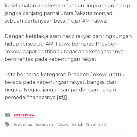
keselamatan dan keseimbangan lingkungan hidup
jangka panjang pantai utara Jakarta menjadi
sebuah pertanyaan besar," ujar AM Fatwa.
Dengan ketidakjelasan nasib rakyat dan lingkungan
hidup tersebut, AM. Fatwa berharap Presiden
Jokowi dapat bertindak tegas dan ketegasannya
berorientasi pada kepentingan rakyat.
"Kita berharap ketegasan Presiden Jokowi untuk
berada pada kepentingan rakyat, bangsa, dan
negara. Negara jangan sampai dengan Taipan
pemodal," tandasnya.
[sfj]
Posted
PERISTIWA
in
Tagged
reklamasi
presiden
jokowi
ahok
rizal ramli
with