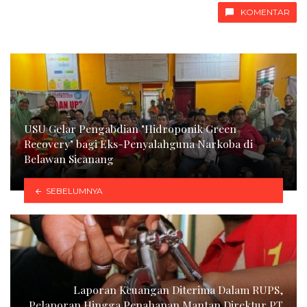
KOMENTAR
USU Gelar Pengabdian "Hidroponik Green
Recovery" bagi Eks-Penyalahguna Narkoba di
Belawan Sicanang
SEBELUMNYA
Laporan Keuangan Diterima Dalam RUPS,
Pelaporan Hingga Penahanan Mantan Direktur PT