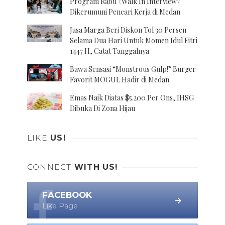
Program Rabu \'Walk In Interview\'
Dikerumuni Pencari Kerja di Medan
Jasa Marga Beri Diskon Tol 30 Persen
Selama Dua Hari Untuk Momen Idul Fitri
1447 H, Catat Tanggalnya
Bawa Sensasi “Monstrous Gulp!” Burger
Favorit MOGUL Hadir di Medan
Emas Naik Diatas $5.200 Per Ons, IHSG
Dibuka Di Zona Hijau
LIKE
US!
CONNECT
WITH US!
FACEBOOK
Like Page