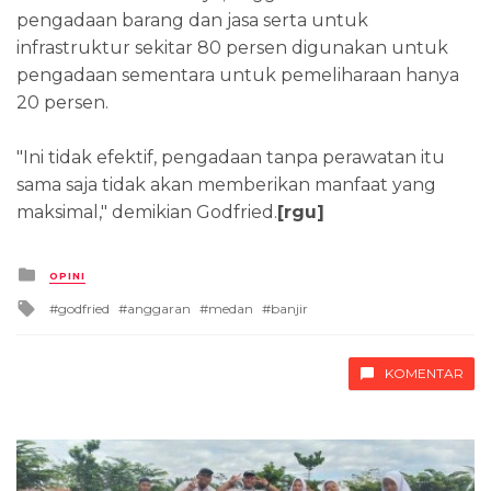
pengadaan barang dan jasa serta untuk
infrastruktur sekitar 80 persen digunakan untuk
pengadaan sementara untuk pemeliharaan hanya
20 persen.
"Ini tidak efektif, pengadaan tanpa perawatan itu
sama saja tidak akan memberikan manfaat yang
maksimal," demikian Godfried.
[rgu]
Posted
OPINI
in
Tagged
godfried
anggaran
medan
banjir
with
KOMENTAR