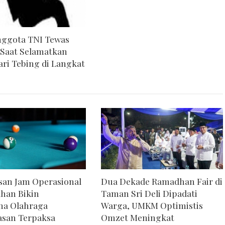
Anggota TNI Tewas
 Saat Selamatkan
ari Tebing di Langkat
an Jam Operasional
Dua Dekade Ramadhan Fair di
han Bikin
Taman Sri Deli Dipadati
ha Olahraga
Warga, UMKM Optimistis
asan Terpaksa
Omzet Meningkat