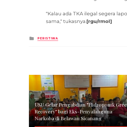
"Kalau ada TKA ilegal segera la
sama," tukasnya.
[rgu/rmol]
Posted
PERISTIWA
in
USU Gelar Pengabdian "Hidroponik Gre
Recovery" bagi Eks-Penyalahguna
Narkoba di Belawan Sicanang