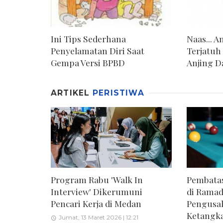
Ini Tips Sederhana
Naas... 
Penyelamatan Diri Saat
Terjatuh
Gempa Versi BPBD
Anjing D
ARTIKEL
PERISTIWA
Program Rabu 'Walk In
Pembatas
Interview' Dikerumuni
di Ramad
Pencari Kerja di Medan
Pengusa
Ketangk
Jumat, 13 Maret 2026 | 12:21