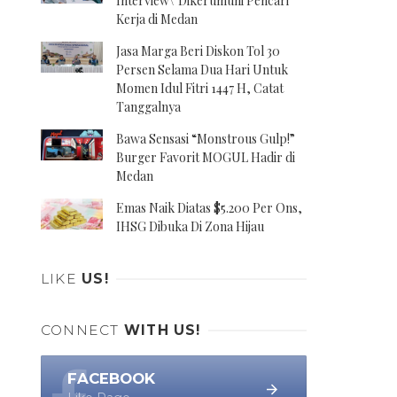
Interview\' Dikerumuni Pencari
Kerja di Medan
Jasa Marga Beri Diskon Tol 30
Persen Selama Dua Hari Untuk
Momen Idul Fitri 1447 H, Catat
Tanggalnya
Bawa Sensasi “Monstrous Gulp!”
Burger Favorit MOGUL Hadir di
Medan
Emas Naik Diatas $5.200 Per Ons,
IHSG Dibuka Di Zona Hijau
LIKE
US!
CONNECT
WITH US!
FACEBOOK