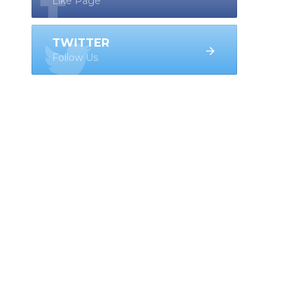
Like Page
TWITTER
Follow Us