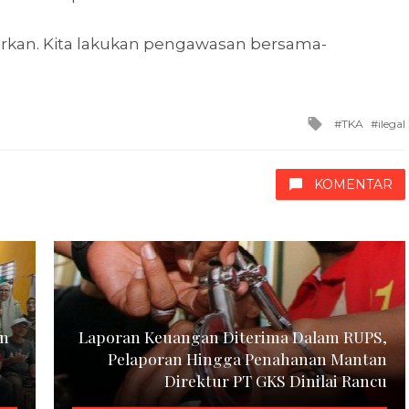
porkan. Kita lakukan pengawasan bersama-
Tagged
TKA
ilegal
with
KOMENTAR
en
Laporan Keuangan Diterima Dalam RUPS,
Pelaporan Hingga Penahanan Mantan
Direktur PT GKS Dinilai Rancu