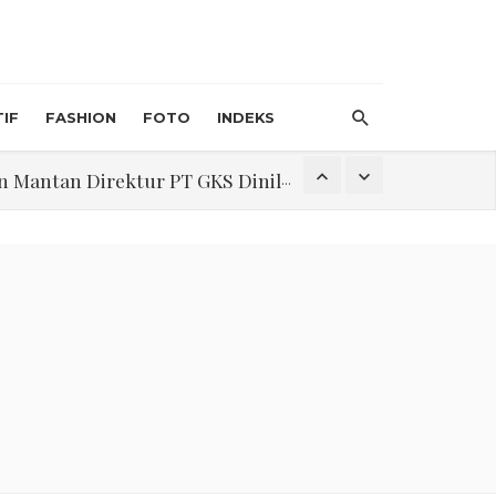
IF
FASHION
FOTO
INDEKS
an Direktur PT GKS Dinilai Rancu
itri 1447 H, Catat Tanggalnya
Program Pengabdian Talenta USU Laksanakan Pendampingan Penyusunan Menu Bergizi Seimbang dan Food Handler pada SPPG Beringin Tembung 2
na Narkoba di Belawan Sicanang