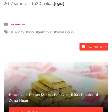
2017 sebesar Rp20 miliar.
[rgu]
Posted
EKONOMI
in
Tagged
Tanam
padi
gubernur
simalungun
with
KOMENTAR
Emas Naik Diatas $5.200 Per Ons, IHSG Dibuka Di
Zona Hijau
SEBELUMNYA