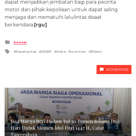
dapat menjadikan jembatan bagi para pecinta
motor dan pihak kepolisian untuk dapat saling
menjaga dan mematuhi lalulintas disaat
berkendara.
[rgu]
Posted
RAGAM
in
Tagged
Kasatlantas
AKBP
Indra
warman
Bikers
with
KOMENTAR
Jasa Marga Beri Diskon Tol 30 Persen Selama Dua
Hari Untuk Momen Idul Fitri 1447 H, Catat
Tanggalnya