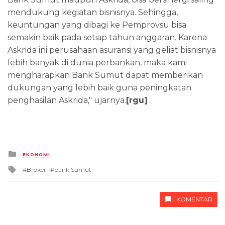
mendukung kegiatan bisnisnya. Sehingga,
keuntungan yang dibagi ke Pemprovsu bisa
semakin baik pada setiap tahun anggaran. Karena
Askrida ini perusahaan asuransi yang geliat bisnisnya
lebih banyak di dunia perbankan, maka kami
mengharapkan Bank Sumut dapat memberikan
dukungan yang lebih baik guna peningkatan
penghasilan Askrida," ujarnya.
[rgu]
Posted
EKONOMI
in
Tagged
Broker
bank Sumut
with
KOMENTAR