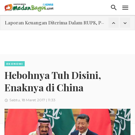
Laporan Keuangan Diterima Dalam RUPS, Pelaporan Hingga Penahanan Mantan Direktur PT GKS Dinilai Rancu
Program Rabu 'Walk In Interview' Dikerumuni Pencari Kerja di Medan
Jasa Marga Beri Diskon Tol 30 Persen Selama Dua Hari Untuk Momen Idul Fitri 1447 H, Catat Tanggalnya
Bawa Sensasi “Monstrous Gulp!” Burger Favorit MOGUL Hadir di Medan
Emas Naik Diatas $5.200 Per Ons, IHSG Dibuka Di Zona Hijau
EKONOMI
Hebohnya Tuh Disini,
Program Pengabdian Talenta USU Laksanakan Pendampingan Penyusunan Menu Bergizi Seimbang dan Food Handler pada SPPG Beringin Tembung 2
USU Gelar Pengabdian "Hidroponik Green Recovery" bagi Eks-Penyalahguna Narkoba di Belawan Sicanang
Enaknya di China
Sabtu, 18 Maret 2017 | 11:33