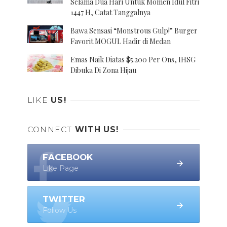
Selama Dua Hari Untuk Momen Idul Fitri
1447 H, Catat Tanggalnya
Bawa Sensasi “Monstrous Gulp!” Burger
Favorit MOGUL Hadir di Medan
Emas Naik Diatas $5.200 Per Ons, IHSG
Dibuka Di Zona Hijau
LIKE
US!
CONNECT
WITH US!
FACEBOOK
Like Page
TWITTER
Follow Us