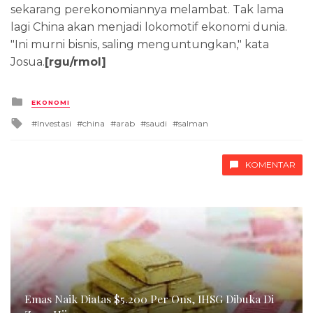
sekarang perekonomiannya melambat. Tak lama
lagi China akan menjadi lokomotif ekonomi dunia.
"Ini murni bisnis, saling menguntungkan," kata
Josua.
[rgu/rmol]
Posted
EKONOMI
in
Tagged
Investasi
china
arab
saudi
salman
with
KOMENTAR
Emas Naik Diatas $5.200 Per Ons, IHSG Dibuka Di