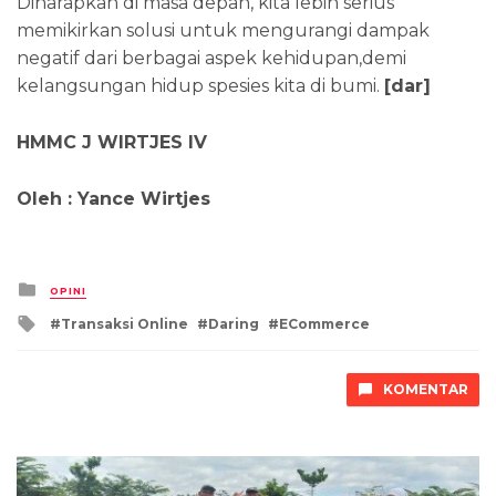
Diharapkan di masa depan, kita lebih serius
memikirkan solusi untuk mengurangi dampak
negatif dari berbagai aspek kehidupan,demi
kelangsungan hidup spesies kita di bumi.
[dar]
HMMC J WIRTJES IV
Oleh : Yance Wirtjes
Posted
OPINI
in
Tagged
Transaksi Online
Daring
ECommerce
with
KOMENTAR