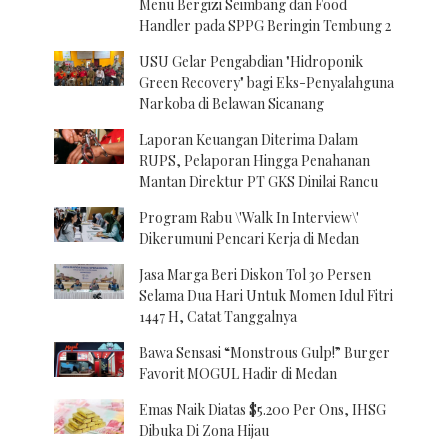
Menu Bergizi Seimbang dan Food
Handler pada SPPG Beringin Tembung 2
USU Gelar Pengabdian "Hidroponik
Green Recovery" bagi Eks-Penyalahguna
Narkoba di Belawan Sicanang
Laporan Keuangan Diterima Dalam
RUPS, Pelaporan Hingga Penahanan
Mantan Direktur PT GKS Dinilai Rancu
Program Rabu \'Walk In Interview\'
Dikerumuni Pencari Kerja di Medan
Jasa Marga Beri Diskon Tol 30 Persen
Selama Dua Hari Untuk Momen Idul Fitri
1447 H, Catat Tanggalnya
Bawa Sensasi “Monstrous Gulp!” Burger
Favorit MOGUL Hadir di Medan
Emas Naik Diatas $5.200 Per Ons, IHSG
Dibuka Di Zona Hijau