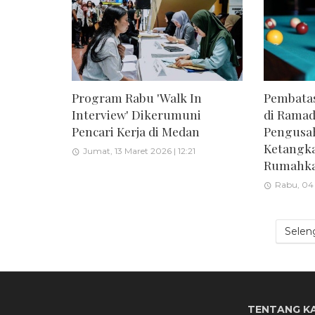
Program Rabu 'Walk In
Pembatas
Interview' Dikerumuni
di Ramad
Pencari Kerja di Medan
Pengusa
Ketangk
Jumat, 13 Maret 2026 | 12:21
Rumahka
Rabu, 04 
Selen
TENTANG K