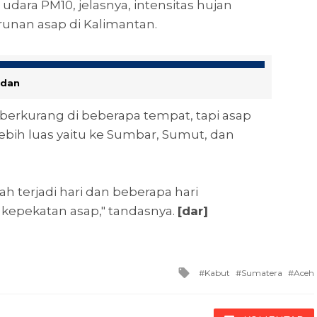
 udara PM10, jelasnya, intensitas hujan
unan asap di Kalimantan.
edan
 berkurang di beberapa tempat, tapi asap
ebih luas yaitu ke Sumbar, Sumut, dan
h terjadi hari dan beberapa hari
epekatan asap," tandasnya.
[dar]
Tagged
Kabut
Sumatera
Aceh
with