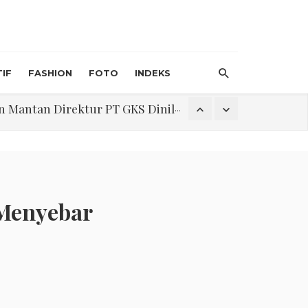
IF
FASHION
FOTO
INDEKS
an Direktur PT GKS Dinilai Rancu
itri 1447 H, Catat Tanggalnya
 Menyebar
Program Pengabdian Talenta USU Laksanakan Pendampingan Penyusunan Menu Bergizi Seimbang dan Food Handler pada SPPG Beringin Tembung 2
na Narkoba di Belawan Sicanang