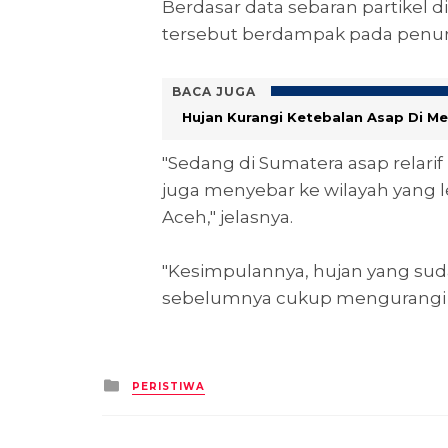
Berdasar data sebaran partikel di
tersebut berdampak pada penur
BACA JUGA
Hujan Kurangi Ketebalan Asap Di M
"Sedang di Sumatera asap relarif
juga menyebar ke wilayah yang l
Aceh," jelasnya.
"Kesimpulannya, hujan yang suda
sebelumnya cukup mengurangi k
Posted
PERISTIWA
in