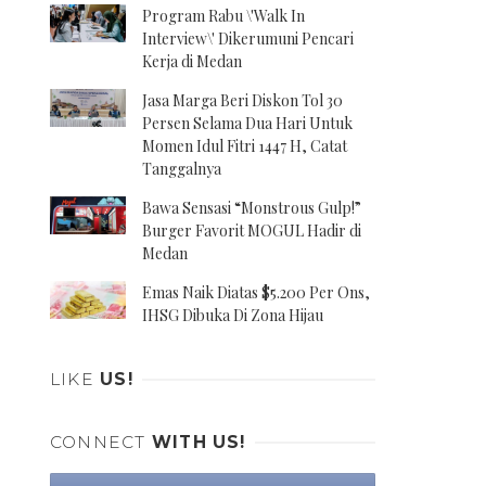
Program Rabu \'Walk In
Interview\' Dikerumuni Pencari
Kerja di Medan
Jasa Marga Beri Diskon Tol 30
Persen Selama Dua Hari Untuk
Momen Idul Fitri 1447 H, Catat
Tanggalnya
Bawa Sensasi “Monstrous Gulp!”
Burger Favorit MOGUL Hadir di
Medan
Emas Naik Diatas $5.200 Per Ons,
IHSG Dibuka Di Zona Hijau
LIKE
US!
CONNECT
WITH US!