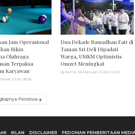
an Jam Operasional
Dua Dekade Ramadhan Fair di
han Bikin
Taman Sri Deli Dipadati
ha Olahraga
Warga, UMKM Optimistis
asan Terpaksa
Omzet Meningkat
n Karyawan
Kamis, 26 Februari 2026 | 14:06
Maret 2026 | 18:56
gkapnya Peristiwa
AMI
IKLAN
DISCLAIMER
PEDOMAN PEMBERITAAN MEDIA