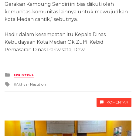
Gerakan Kampung Sendiri ini bisa diikuti oleh
komunitas-komunitas lainnya untuk mewujudkan
kota Medan cantik,” sebutnya.
Hadir dalam kesempatan itu Kepala Dinas
Kebudayaan Kota Medan Ok Zulfi, Kebid
Pemasaran Dinas Pariwisata, Dewi.
Posted
PERISTIWA
in
Tagged
Akhyar Nasution
with
KOMENTAR