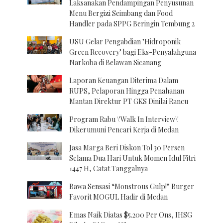
Laksanakan Pendampingan Penyusunan
Menu Bergizi Seimbang dan Food
Handler pada SPPG Beringin Tembung 2
USU Gelar Pengabdian "Hidroponik
Green Recovery" bagi Eks-Penyalahguna
Narkoba di Belawan Sicanang
Laporan Keuangan Diterima Dalam
RUPS, Pelaporan Hingga Penahanan
Mantan Direktur PT GKS Dinilai Rancu
Program Rabu \'Walk In Interview\'
Dikerumuni Pencari Kerja di Medan
Jasa Marga Beri Diskon Tol 30 Persen
Selama Dua Hari Untuk Momen Idul Fitri
1447 H, Catat Tanggalnya
Bawa Sensasi “Monstrous Gulp!” Burger
Favorit MOGUL Hadir di Medan
Emas Naik Diatas $5.200 Per Ons, IHSG