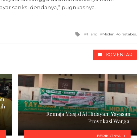
ayar sanksi dendanya,” pugnkasnya.
Tagged
Tilang
Medan,Polrestabes,
with
KOMENTAR
an
ah
Remaja Masjid Al Hidayah: Yayasan
Provokasi Warga!
BERIKUTNYA