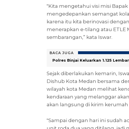
"Kita mengetahui visi misi Bapa
mengedepankan semangat kolabo
karena itu kita berinovasi denga
menerapkan e-tilang atau ETLE M
sembarangan,” kata Iswar.
BACA JUGA
Polres Binjai Keluarkan 1.125 Lemb
Sejak diberlakukan kemarin, Is
Dishub Kota Medan bersama deng
wilayah kota Medan melihat ken
kendaraan yang melanggar akan d
akan langsung di kirim kerumah 
"Sampai dengan hari ini sudah ad
unit roda dua yang ditilang, jad