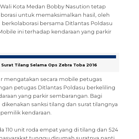
k Wali Kota Medan Bobby Nasution tetap
rasi untuk memaksimalkan hasil, oleh
n berkolaborasi bersama Ditlantas Poldasu
obile ini terhadap kendaraan yang parkir
ar Surat Tilang Selama Ops Zebra Toba 2016
war mengatakan secara mobile petugas
an petugas Ditlantas Poldasu berkeliling
daraan yang parkir sembarangan. Bagi
ikenakan sanksi tilang dan surat tilangnya
pemilik kendaraan.
a 110 unit roda empat yang di tilang dan 524
i masyarakat tunggu dirumah suratnya nanti