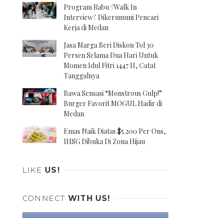
Program Rabu \'Walk In
Interview\' Dikerumuni Pencari
Kerja di Medan
Jasa Marga Beri Diskon Tol 30
Persen Selama Dua Hari Untuk
Momen Idul Fitri 1447 H, Catat
Tanggalnya
Bawa Sensasi “Monstrous Gulp!”
Burger Favorit MOGUL Hadir di
Medan
Emas Naik Diatas $5.200 Per Ons,
IHSG Dibuka Di Zona Hijau
LIKE
US!
CONNECT
WITH US!