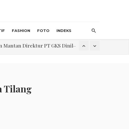
IF
FASHION
FOTO
INDEKS
an Direktur PT GKS Dinilai Rancu
itri 1447 H, Catat Tanggalnya
 Tilang
Program Pengabdian Talenta USU Laksanakan Pendampingan Penyusunan Menu Bergizi Seimbang dan Food Handler pada SPPG Beringin Tembung 2
na Narkoba di Belawan Sicanang