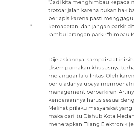
"Jadi kita menghimbau kepada ma
trotoar jalan karena itukan hak ba
berlapis karena pasti menggagu
kemacetan, dan jangan parkir d
rambu larangan parkir."himbau I
Dijelaskannya, sampai saat ini si
disempurnakan khususnya terha
melanggar lalu lintas. Oleh ka
perlu adanya upaya membenahi 
management perparkiran. Artinya
kendaraannya harus sesuai den
Melihat prilaku masyarakat yang
maka dari itu Dishub Kota Medan
menerapkan Tilang Elektronik (e-