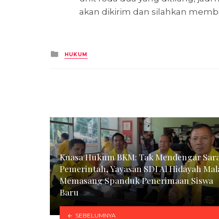
akan dikirim dan silahkan memb
Posted
HUKUM
in
Kuasa Hukum BKM: Tak Mendengar Sar
Pemerintah, Yayasan SDI Al Hidayah Mal
Memasang Spanduk Penerimaan Siswa
Baru
SEBELUMNYA