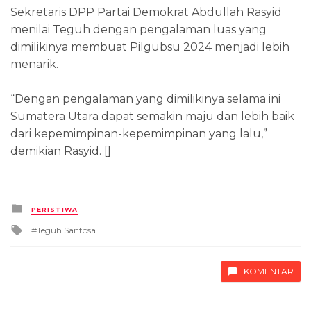
Sekretaris DPP Partai Demokrat Abdullah Rasyid
menilai Teguh dengan pengalaman luas yang
dimilikinya membuat Pilgubsu 2024 menjadi lebih
menarik.
“Dengan pengalaman yang dimilikinya selama ini
Sumatera Utara dapat semakin maju dan lebih baik
dari kepemimpinan-kepemimpinan yang lalu,”
demikian Rasyid. []
Posted
PERISTIWA
in
Tagged
Teguh Santosa
with
KOMENTAR