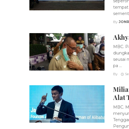
seperti
tempat 
sementa 
By
JONR
Akhy
MBC. Pag
diungka
seusai 
pa ...
By
Se
Mili
Alat 
MBC. Mi
menyumb
Tenggara
Pengumu