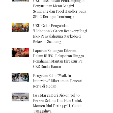
USU Laksanakan Pendampingan
Penyusunan Menu Bergizi
Seimbang dan Food Handler pada
SPPG Beringin Tembung 2
USU Gelar Pengabdian
"Hidroponik Green Recovery" bagi
Eks-Penyalahguna Narkoba di
Belawan Sicanang
Laporan Keuangan Diterima
Dalam RUPS, Pelaporan Hingga
Penahanan Mantan Direktur PT
GKS Dinilai Rancu
Program Rabu \'Walk In
Interview\' Dikerumuni Pencari
Kerja di Medan
Jasa Marga Beri Diskon Tol 30
Persen Selama Dua Hari Untuk
Momen Idul Fitri 1447 H, Catat
Tanggalnya