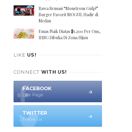
Bawa Sensasi “Monstrous Gulp!”
Burger Favorit MOGUL Hadir di
Medan
Emas Naik Diatas $5.200 Per Ons,
IHSG Dibuka Di Zona Hijau
LIKE
US!
CONNECT
WITH US!
FACEBOOK
Like Page
TWITTER
Follow Us