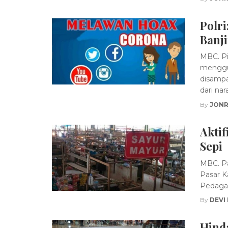
Polri
Banj
MBC. Pi
menggun
disampa
dari nar
By
JONR
Aktif
Sepi
MBC. Pa
Pasar K
Pedagan
By
DEVI
Hinda