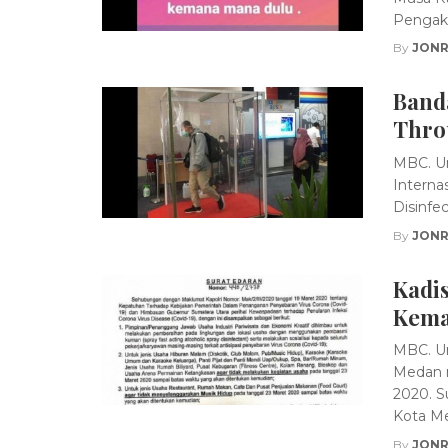
Pengaku
By
JONR
Banda
Thro
MBC. Un
Interna
Disinfec
By
JONR
Kadis
Kema
MBC. Un
Medan m
2020. S
Kota Me
By
JONR