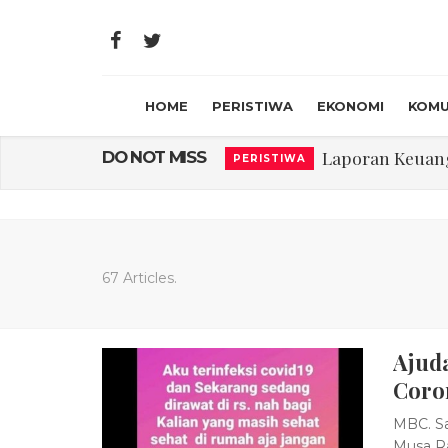
HOME
PERISTIWA
EKONOMI
KOMU
Laporan Keuanga
DO NOT MISS
PERISTIWA
Program Rabu '
PERISTIWA
Jasa Marga Beri Di
RAGAM
Bawa Sensasi “M
LIFESTYLE
67 Articles.
Emas Naik Diatas
EKONOMI
Ajud
USU Gelar Peng
PERISTIWA
Coro
MBC. Sa
Musa Ra