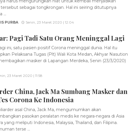
nya harus mengurungkan niat untuk kembali menjadikan
tersebut sebagai tongkrongan. Hal ini seiring ditutupnya
...
IS PURBA
Senin, 23 Maret 2020 | 12:04
ar: Pagi Tadi Satu Orang Meninggal Lagi
i ini, satu pasien positif Corona meninggal dunia. Hal itu
pkan Pelaksana Tugas (Plt) Wali Kota Medan, Akhyar Nasution
membagikan masker di Lapangan Merdeka, Senin (23/3/2020)
nin, 23 Maret 2020 | 11:58
arder China, Jack Ma Sumbang Masker dan
Tes Corona Ke Indonesia
liarder asal China, Jack Ma, mengumumkan akan
angkan pasokan peralatan medis ke negara-negara di Asia
 yang meliputi Indonesia, Malaysia, Thailand, dan Filipina.
man terse ...