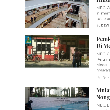
MBC. Co
ini mem
tetap be
By
DEVI
Pemk
Di M
MBC. Gu
Peruma
Medan 
masyarak
By
Se
Mulai
Nong
MBC. Ba