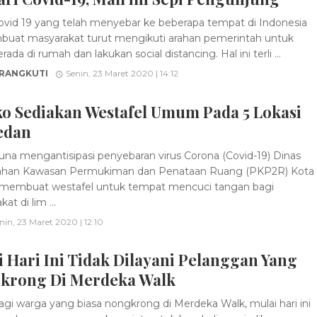
vid 19 yang telah menyebar ke beberapa tempat di Indonesia
buat masyarakat turut mengikuti arahan pemerintah untuk
rada di rumah dan lakukan social distancing. Hal ini terli ...
 RANGKUTI
Senin, 23 Maret 2020 | 14:12
o Sediakan Westafel Umum Pada 5 Lokasi
edan
na mengantisipasi penyebaran virus Corona (Covid-19) Dinas
han Kawasan Permukiman dan Penataan Ruang (PKP2R) Kota
membuat westafel untuk tempat mencuci tangan bagi
at di lim ...
nin, 23 Maret 2020 | 12:10
 Hari Ini Tidak Dilayani Pelanggan Yang
krong Di Merdeka Walk
gi warga yang biasa nongkrong di Merdeka Walk, mulai hari ini