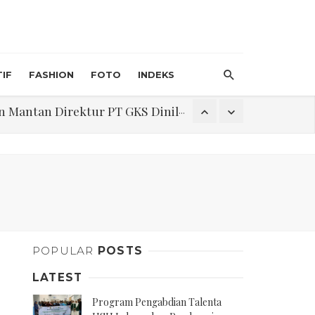
IF
FASHION
FOTO
INDEKS
an Direktur PT GKS Dinilai Rancu
itri 1447 H, Catat Tanggalnya
Program Pengabdian Talenta USU Laksanakan Pendampingan Penyusunan Menu Bergizi Seimbang dan Food Handler pada SPPG Beringin Tembung 2
POPULAR
POSTS
na Narkoba di Belawan Sicanang
LATEST
Program Pengabdian Talenta