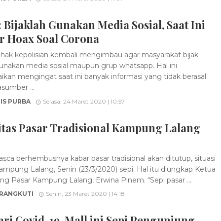
: Bijaklah Gunakan Media Sosial, Saat Ini
ir Hoax Soal Corona
hak kepolisian kembali mengimbau agar masyarakat bijak
akan media sosial maupun grup whatsapp. Hal ini
ikan mengingat saat ini banyak informasi yang tidak berasal
asumber ...
IS PURBA
Selasa, 24 Maret 2020 | 10:57
itas Pasar Tradisional Kampung Lalang
sca berhembusnya kabar pasar tradisional akan ditutup, situasi
ampung Lalang, Senin (23/3/2020) sepi. Hal itu diungkap Ketua
g Pasar Kampung Lalang, Erwina Pinem. “Sepi pasar ...
 RANGKUTI
Senin, 23 Maret 2020 | 14:18
ri Covid-19, Mall ini Sepi Pengunjung