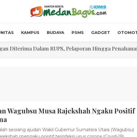
NITAS
KAMPUS
BUDAYA
PSMS
GADGET
OTOMOT
n Diterima Dalam RUPS, Pelaporan Hingga Penahanan Mant
Walk In Interview' Dikerumuni Pencari Kerja di Medan
skon Tol 30 Persen Selama Dua Hari Untuk Momen Idul F
onstrous Gulp!” Burger Favorit MOGUL Hadir di Medan
 $5.200 Per Ons, IHSG Dibuka Di Zona Hijau
an Wagubsu Musa Rajekshah Ngaku Positif
abdian "Hidroponik Green Recovery" bagi Eks-Penyalahgu
na
lah seorang ajudan Wakil Gubernur Sumatera Utara (Wagubsu)
jekshah mengaku positif terinfeksi virus corona (Covid-19).