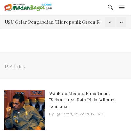
USU Gelar Pengabdian "Hidroponik Green Recovery" bagi Eks-Penyalahguna Narkoba di Belawan Sicanang
Laporan Keuangan Diterima Dalam RUPS, Pelaporan Hingga Penahanan Mantan Direktur PT GKS Dinilai Rancu
Program Rabu 'Walk In Interview' Dikerumuni Pencari Kerja di Medan
Jasa Marga Beri Diskon Tol 30 Persen Selama Dua Hari Untuk Momen Idul Fitri 1447 H, Catat Tanggalnya
Bawa Sensasi “Monstrous Gulp!” Burger Favorit MOGUL Hadir di Medan
Emas Naik Diatas $5.200 Per Ons, IHSG Dibuka Di Zona Hijau
13 Articles.
Program Pengabdian Talenta USU Laksanakan Pendampingan Penyusunan Menu Bergizi Seimbang dan Food Handler pada SPPG Beringin Tembung 2
USU Gelar Pengabdian "Hidroponik Green Recovery" bagi Eks-Penyalahguna Narkoba di Belawan Sicanang
Walikota Medan, Rahudman:
''Selanjutnya Raih Piala Adipura
Kencana!''
By
Kamis, 09 Mei 2013 | 16:06