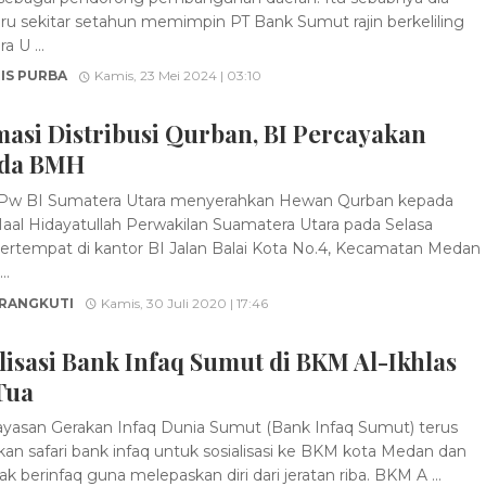
ru sekitar setahun memimpin PT Bank Sumut rajin berkeliling
 U ...
IS PURBA
Kamis, 23 Mei 2024 | 03:10
asi Distribusi Qurban, BI Percayakan
da BMH
Pw BI Sumatera Utara menyerahkan Hewan Qurban kepada
Maal Hidayatullah Perwakilan Suamatera Utara pada Selasa
 bertempat di kantor BI Jalan Balai Kota No.4, Kecamatan Medan
..
 RANGKUTI
Kamis, 30 Juli 2020 | 17:46
lisasi Bank Infaq Sumut di BKM Al-Ikhlas
Tua
yasan Gerakan Infaq Dunia Sumut (Bank Infaq Sumut) terus
an safari bank infaq untuk sosialisasi ke BKM kota Medan dan
 berinfaq guna melepaskan diri dari jeratan riba. BKM A ...