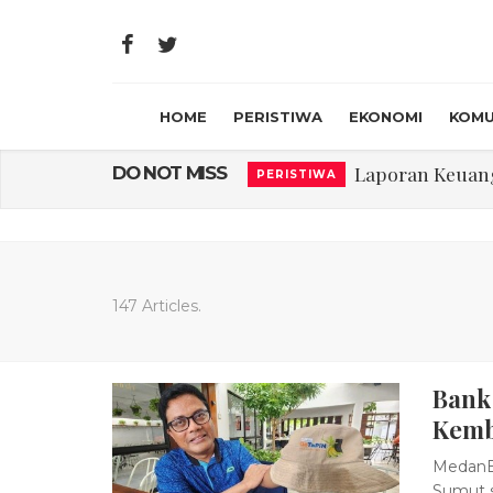
HOME
PERISTIWA
EKONOMI
KOMU
Laporan Keuanga
DO NOT MISS
PERISTIWA
Program Rabu '
PERISTIWA
Jasa Marga Beri Di
RAGAM
Bawa Sensasi “M
LIFESTYLE
147 Articles.
Emas Naik Diatas
EKONOMI
Bank
USU Gelar Peng
PERISTIWA
Kemb
MedanBa
Sumut s