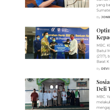
yang ba
Sumatera
By
JONR
Optim
Kepa
MBC. K
Baitul 
(27/7),
Barat K .
By
DEVI
Sosia
Deli 
MBC. Ya
melakuk
mengajak