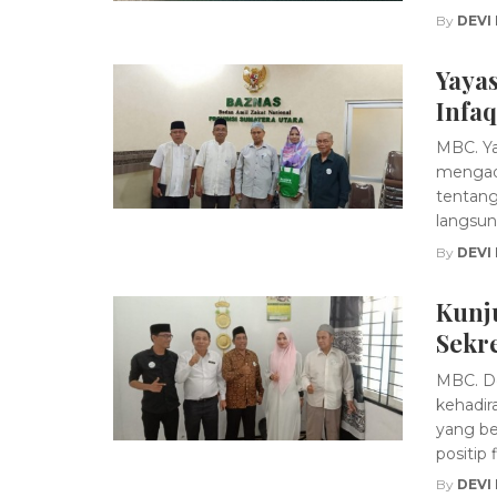
By
DEVI
Yaya
Infa
MBC. Ya
mengada
tentang
langsung
By
DEVI
Kunj
Sekre
MBC. D
kehadir
yang be
positip fi
By
DEVI