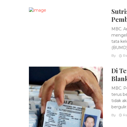
Sutri
Pemb
MBC. An
mengelu
tata ke
(BUMD).
By
Ra
Di T
Blan
MBC. Pe
terus b
tidak a
bergulir
By
Ra