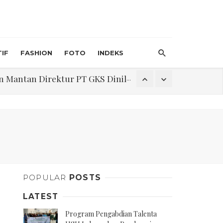
IF
FASHION
FOTO
INDEKS
an Direktur PT GKS Dinilai Rancu
itri 1447 H, Catat Tanggalnya
Program Pengabdian Talenta USU Laksanakan Pendampingan Penyusunan Menu Bergizi Seimbang dan Food Handler pada SPPG Beringin Tembung 2
POPULAR
POSTS
na Narkoba di Belawan Sicanang
LATEST
Program Pengabdian Talenta