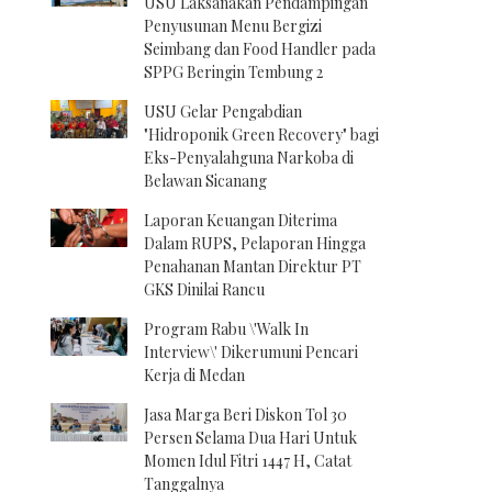
USU Laksanakan Pendampingan
Penyusunan Menu Bergizi
Seimbang dan Food Handler pada
SPPG Beringin Tembung 2
USU Gelar Pengabdian
"Hidroponik Green Recovery" bagi
Eks-Penyalahguna Narkoba di
Belawan Sicanang
Laporan Keuangan Diterima
Dalam RUPS, Pelaporan Hingga
Penahanan Mantan Direktur PT
GKS Dinilai Rancu
Program Rabu \'Walk In
Interview\' Dikerumuni Pencari
Kerja di Medan
Jasa Marga Beri Diskon Tol 30
Persen Selama Dua Hari Untuk
Momen Idul Fitri 1447 H, Catat
Tanggalnya