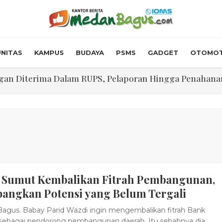
NITAS
KAMPUS
BUDAYA
PSMS
GADGET
OTOMOT
n Diterima Dalam RUPS, Pelaporan Hingga Penahanan Mant
Walk In Interview' Dikerumuni Pencari Kerja di Medan
skon Tol 30 Persen Selama Dua Hari Untuk Momen Idul F
onstrous Gulp!” Burger Favorit MOGUL Hadir di Medan
 $5.200 Per Ons, IHSG Dibuka Di Zona Hijau
 Sumut Kembalikan Fitrah Pembangunan,
abdian "Hidroponik Green Recovery" bagi Eks-Penyalahgu
angkan Potensi yang Belum Tergali
gus. Babay Parid Wazdi ingin mengembalikan fitrah Bank
ebagai pendorong pembangunan daerah. Itu sebabnya dia