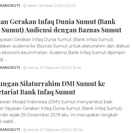
 RANGKUTI
Senin, 16 Maret 2020 | 10:02
san Gerakan Infaq Dunia Sumut (Bank
q Sumut) Audiensi dengan Baznas Sumut
yasan Gerakan Infaq Dunia Sumut (Bank Infaq Sumut)
kan audiensi ke Baznas Sumut untuk silaturrahim dan diskusi
 ekonomi keummatan. Audiensi Bank Infaq Sumut dipimpin
 ...
 RANGKUTI
Kamis, 27 Februari 2020 | 15:46
ungan Silaturrahim DMI Sumut ke
tariat Bank Infaq Sumut
ewan Mesjid Indonesia (DMI) Sumut menyambut baik
an Yayasan Gerakan Infaq Dunia Sumut (Bank Infaq Sumut)
rdiri sejak 29 Desember 2019 lalu. Ini merupakan langkah
i sabill ...
 RANGKUTI
Kamis, 27 Februari 2020 | 09:02