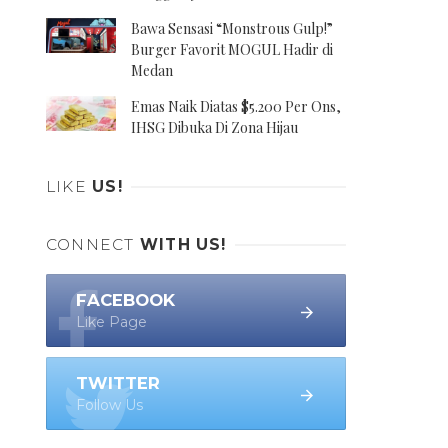
Bawa Sensasi “Monstrous Gulp!”
Burger Favorit MOGUL Hadir di
Medan
Emas Naik Diatas $5.200 Per Ons,
IHSG Dibuka Di Zona Hijau
LIKE
US!
CONNECT
WITH US!
FACEBOOK
Like Page
TWITTER
Follow Us