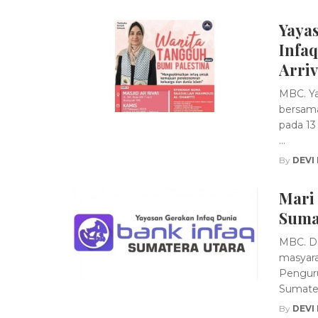
Yaya
Infa
Arriv
MBC. Ya
bersama
pada 13 
...
By
DEVI
Mari
Suma
MBC. Da
masyara
Penguru
Sumatera
By
DEVI