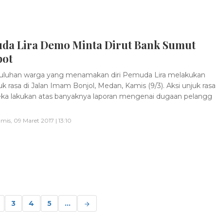
da Lira Demo Minta Dirut Bank Sumut
pot
uluhan warga yang menamakan diri Pemuda Lira melakukan
uk rasa di Jalan Imam Bonjol, Medan, Kamis (9/3). Aksi unjuk rasa
eka lakukan atas banyaknya laporan mengenai dugaan pelangg
mis, 09 Maret 2017 | 13:10
3
4
5
...