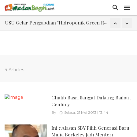
USU Gelar Pengabdian "Hidroponik Green Recovery" bagi Eks-Penyalahguna Narkoba di Belawan Sicanang
Laporan Keuangan Diterima Dalam RUPS, Pelaporan Hingga Penahanan Mantan Direktur PT GKS Dinilai Rancu
Program Rabu 'Walk In Interview' Dikerumuni Pencari Kerja di Medan
Jasa Marga Beri Diskon Tol 30 Persen Selama Dua Hari Untuk Momen Idul Fitri 1447 H, Catat Tanggalnya
Bawa Sensasi “Monstrous Gulp!” Burger Favorit MOGUL Hadir di Medan
Emas Naik Diatas $5.200 Per Ons, IHSG Dibuka Di Zona Hijau
4 Articles.
Program Pengabdian Talenta USU Laksanakan Pendampingan Penyusunan Menu Bergizi Seimbang dan Food Handler pada SPPG Beringin Tembung 2
USU Gelar Pengabdian "Hidroponik Green Recovery" bagi Eks-Penyalahguna Narkoba di Belawan Sicanang
Chatib Basri Sangat Dukung Bailout
Century
By
Selasa, 21 Mei 2013 | 13:44
Ini 7 Alasan SBY Pilih Generasi Baru
Mafia Berkeley Jadi Menteri