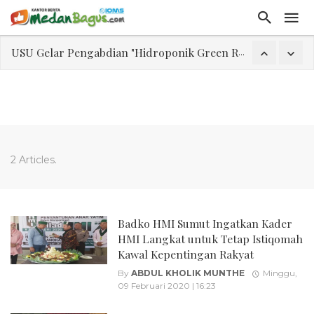
USU Gelar Pengabdian "Hidroponik Green Recovery" bagi Eks-Penyalahguna Narkoba di Belawan Sicanang
Laporan Keuangan Diterima Dalam RUPS, Pelaporan Hingga Penahanan Mantan Direktur PT GKS Dinilai Rancu
Program Rabu 'Walk In Interview' Dikerumuni Pencari Kerja di Medan
Jasa Marga Beri Diskon Tol 30 Persen Selama Dua Hari Untuk Momen Idul Fitri 1447 H, Catat Tanggalnya
Bawa Sensasi “Monstrous Gulp!” Burger Favorit MOGUL Hadir di Medan
2 Articles.
Emas Naik Diatas $5.200 Per Ons, IHSG Dibuka Di Zona Hijau
Program Pengabdian Talenta USU Laksanakan Pendampingan Penyusunan Menu Bergizi Seimbang dan Food Handler pada SPPG Beringin Tembung 2
USU Gelar Pengabdian "Hidroponik Green Recovery" bagi Eks-Penyalahguna Narkoba di Belawan Sicanang
Badko HMI Sumut Ingatkan Kader
HMI Langkat untuk Tetap Istiqomah
Kawal Kepentingan Rakyat
By
ABDUL KHOLIK MUNTHE
Minggu,
09 Februari 2020 | 16:23