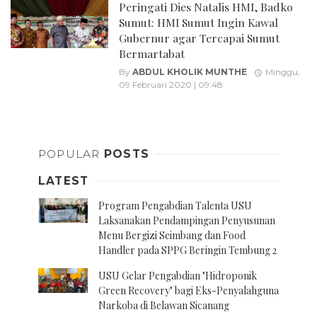
Peringati Dies Natalis HMI, Badko
Sumut: HMI Sumut Ingin Kawal
Gubernur agar Tercapai Sumut
Bermartabat
By
ABDUL KHOLIK MUNTHE
Minggu,
09 Februari 2020 | 09:48
Posts
navigation
POPULAR
POSTS
LATEST
Program Pengabdian Talenta USU
Laksanakan Pendampingan Penyusunan
Menu Bergizi Seimbang dan Food
Handler pada SPPG Beringin Tembung 2
USU Gelar Pengabdian "Hidroponik
Green Recovery" bagi Eks-Penyalahguna
Narkoba di Belawan Sicanang