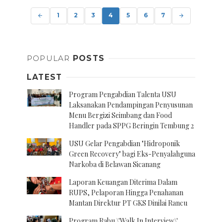
Posts
navigation
1
2
3
4
5
6
7
POPULAR
POSTS
LATEST
Program Pengabdian Talenta USU
Laksanakan Pendampingan Penyusunan
Menu Bergizi Seimbang dan Food
Handler pada SPPG Beringin Tembung 2
USU Gelar Pengabdian "Hidroponik
Green Recovery" bagi Eks-Penyalahguna
Narkoba di Belawan Sicanang
Laporan Keuangan Diterima Dalam
RUPS, Pelaporan Hingga Penahanan
Mantan Direktur PT GKS Dinilai Rancu
Program Rabu \'Walk In Interview\'