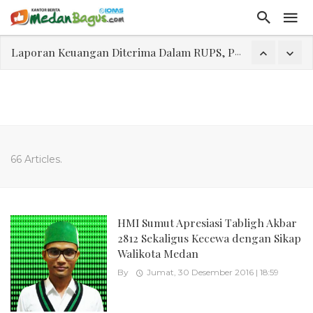
Laporan Keuangan Diterima Dalam RUPS, Pelaporan Hingga Penahanan Mantan Direktur PT GKS Dinilai Rancu
Program Rabu 'Walk In Interview' Dikerumuni Pencari Kerja di Medan
Jasa Marga Beri Diskon Tol 30 Persen Selama Dua Hari Untuk Momen Idul Fitri 1447 H, Catat Tanggalnya
Bawa Sensasi “Monstrous Gulp!” Burger Favorit MOGUL Hadir di Medan
Emas Naik Diatas $5.200 Per Ons, IHSG Dibuka Di Zona Hijau
66 Articles.
Program Pengabdian Talenta USU Laksanakan Pendampingan Penyusunan Menu Bergizi Seimbang dan Food Handler pada SPPG Beringin Tembung 2
USU Gelar Pengabdian "Hidroponik Green Recovery" bagi Eks-Penyalahguna Narkoba di Belawan Sicanang
HMI Sumut Apresiasi Tabligh Akbar
2812 Sekaligus Kecewa dengan Sikap
Walikota Medan
By
Jumat, 30 Desember 2016 | 18:59