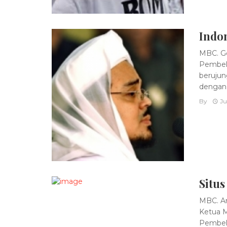
Indon
MBC. Ge
Pembela
berujun
dengan t
By
Ju
Situs
MBC. An
Ketua M
Pembela