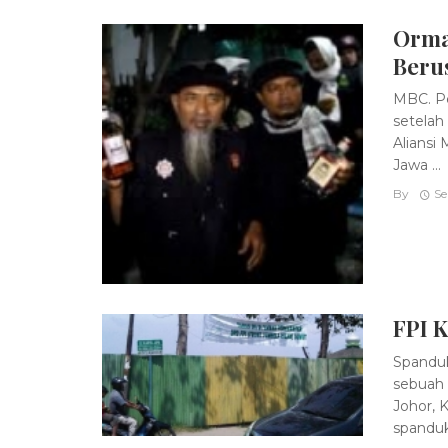
Orma
Beru
MBC. P
setelah
Aliansi 
Jawa ...
By
Se
FPI 
Spanduk
sebuah 
Johor, 
spanduk 