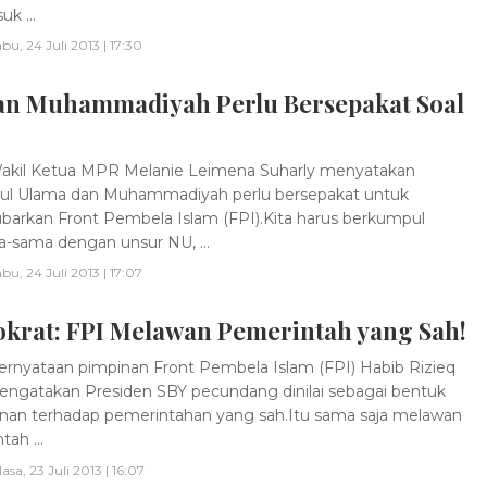
uk ...
bu, 24 Juli 2013 | 17:30
an Muhammadiyah Perlu Bersepakat Soal
akil Ketua MPR Melanie Leimena Suharly menyatakan
ul Ulama dan Muhammadiyah perlu bersepakat untuk
rkan Front Pembela Islam (FPI).Kita harus berkumpul
-sama dengan unsur NU, ...
bu, 24 Juli 2013 | 17:07
krat: FPI Melawan Pemerintah yang Sah!
rnyataan pimpinan Front Pembela Islam (FPI) Habib Rizieq
ngatakan Presiden SBY pecundang dinilai sebagai bentuk
nan terhadap pemerintahan yang sah.Itu sama saja melawan
ah ...
lasa, 23 Juli 2013 | 16:07