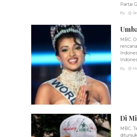
Partai Ge
By
Se
Umbar
MBC. Or
rencana
Indones
Indonesi
By
Mi
Di Mi
MBC. Ti
ditunju