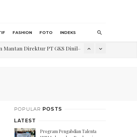
IF
FASHION
FOTO
INDEKS
an Direktur PT GKS Dinilai Rancu
itri 1447 H, Catat Tanggalnya
Program Pengabdian Talenta USU Laksanakan Pendampingan Penyusunan Menu Bergizi Seimbang dan Food Handler pada SPPG Beringin Tembung 2
POPULAR
POSTS
na Narkoba di Belawan Sicanang
LATEST
Program Pengabdian Talenta