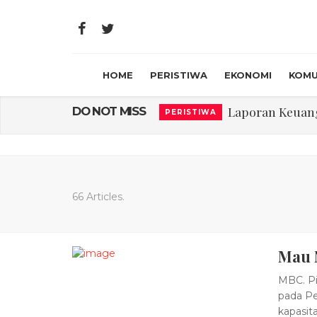
HOME
PERISTIWA
EKONOMI
KOMU
Laporan Keuanga
DO NOT MISS
PERISTIWA
Program Rabu '
PERISTIWA
Jasa Marga Beri Di
RAGAM
Bawa Sensasi “M
LIFESTYLE
66 Articles.
Emas Naik Diatas
EKONOMI
Mau N
USU Gelar Peng
PERISTIWA
MBC. Pi
pada Pe
kapasit