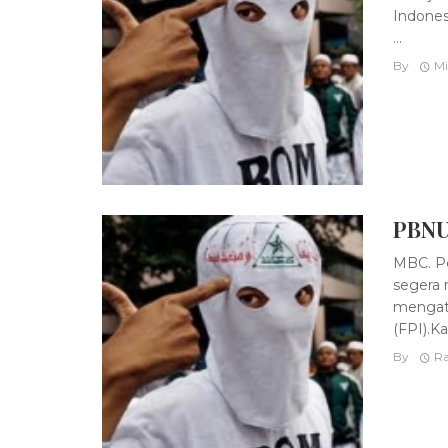
Indones
...
By
Mi
PBNU
MBC. P
segera 
mengata
(FPI).K
By
Ra