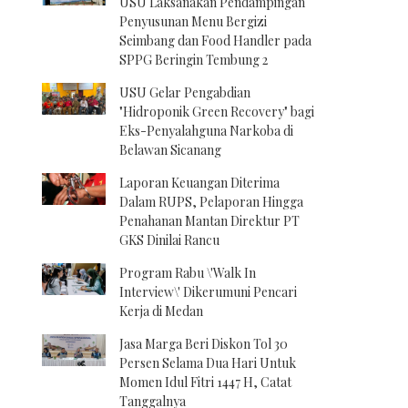
USU Laksanakan Pendampingan
Penyusunan Menu Bergizi
Seimbang dan Food Handler pada
SPPG Beringin Tembung 2
USU Gelar Pengabdian
"Hidroponik Green Recovery" bagi
Eks-Penyalahguna Narkoba di
Belawan Sicanang
Laporan Keuangan Diterima
Dalam RUPS, Pelaporan Hingga
Penahanan Mantan Direktur PT
GKS Dinilai Rancu
Program Rabu \'Walk In
Interview\' Dikerumuni Pencari
Kerja di Medan
Jasa Marga Beri Diskon Tol 30
Persen Selama Dua Hari Untuk
Momen Idul Fitri 1447 H, Catat
Tanggalnya