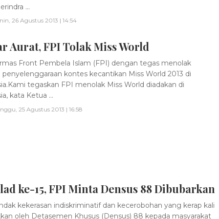
rindra ...
nin, 26 Agustus 2013 | 14:54
 Aurat, FPI Tolak Miss World
mas Front Pembela Islam (FPI) dengan tegas menolak
 penyelenggaraan kontes kecantikan Miss World 2013 di
ia.Kami tegaskan FPI menolak Miss World diadakan di
a, kata Ketua ...
nggu, 25 Agustus 2013 | 16:58
lad ke-15, FPI Minta Densus 88 Dibubarkan
ndak kekerasan indiskriminatif dan kecerobohan yang kerap kali
kkan oleh Detasemen Khusus (Densus) 88 kepada masyarakat