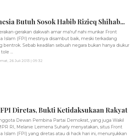
esia Butuh Sosok Habib Rizieq Shihab...
rakan-gerakan dakwah amar ma'ruf nahi munkar Front
 Islam (FPI) mestinya disambut baik, meski terkadang
g bentrok. Sebab keadilan sebuah negara bukan hanya diukur
ole ...
mat, 26 Juli 2013 | 09:32
 FPI Diretas, Bukti Ketidaksukaan Rakyat
ggota Dewan Pembina Partai Demokrat, yang juga Wakil
PR RI, Melanie Leimena Suharly menyatakan, situs Front
 Islam (FPI) yang diretas atau di hack hari ini, menunjukkan