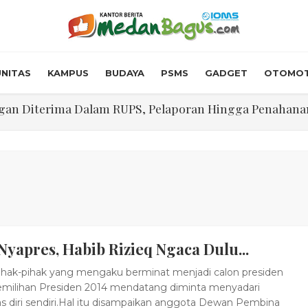
NITAS
KAMPUS
BUDAYA
PSMS
GADGET
OTOMOT
n Diterima Dalam RUPS, Pelaporan Hingga Penahanan Mant
Walk In Interview' Dikerumuni Pencari Kerja di Medan
skon Tol 30 Persen Selama Dua Hari Untuk Momen Idul F
onstrous Gulp!” Burger Favorit MOGUL Hadir di Medan
 $5.200 Per Ons, IHSG Dibuka Di Zona Hijau
yapres, Habib Rizieq Ngaca Dulu...
abdian "Hidroponik Green Recovery" bagi Eks-Penyalahgu
hak-pihak yang mengaku berminat menjadi calon presiden
milihan Presiden 2014 mendatang diminta menyadari
as diri sendiri.Hal itu disampaikan anggota Dewan Pembina