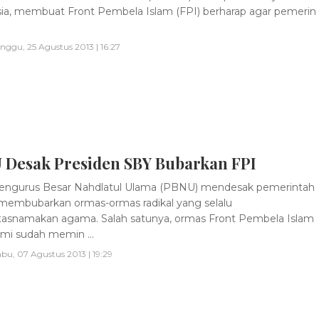
ia, membuat Front Pembela Islam (FPI) berharap agar pemerin
nggu, 25 Agustus 2013 | 16:27
 Desak Presiden SBY Bubarkan FPI
engurus Besar Nahdlatul Ulama (PBNU) mendesak pemerintah
membubarkan ormas-ormas radikal yang selalu
snamakan agama. Salah satunya, ormas Front Pembela Islam
ami sudah memin ...
bu, 07 Agustus 2013 | 19:29