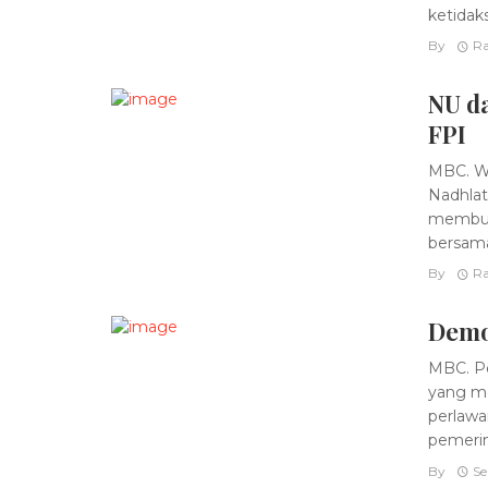
ketidaks
By
Ra
NU d
FPI
MBC. W
Nadhlat
membuba
bersama
By
Ra
Demo
MBC. Pe
yang me
perlawa
pemerint
By
Se