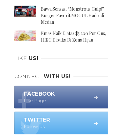
Bawa Sensasi “Monstrous Gulp!”
Burger Favorit MOGUL Hadir di
Medan
Emas Naik Diatas $5.200 Per Ons,
IHSG Dibuka Di Zona Hijau
LIKE
US!
CONNECT
WITH US!
FACEBOOK
Like Page
TWITTER
Follow Us