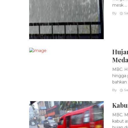
mesk ...
By
Sa
Huja
Med
MBC. Hu
hingga 
bahkan 
By
Sa
Kabu
MBC. Ma
kabut a
hujan di