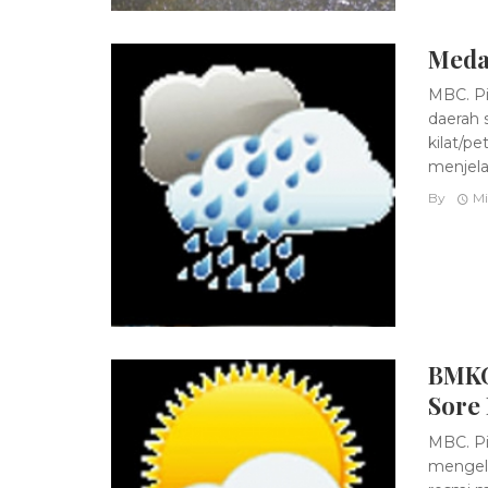
Meda
MBC. P
daerah 
kilat/p
menjelas
By
Mi
BMKG
Sore 
MBC. Pi
mengelu