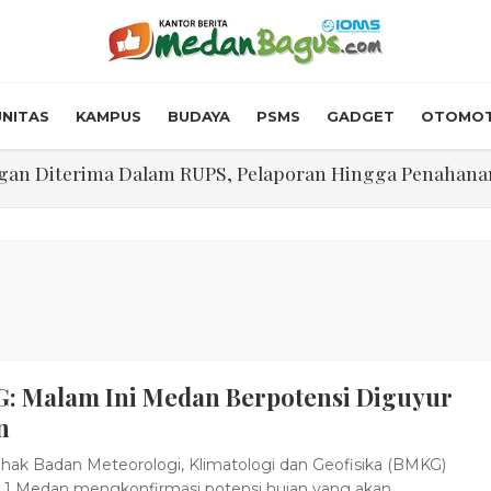
NITAS
KAMPUS
BUDAYA
PSMS
GADGET
OTOMOT
n Diterima Dalam RUPS, Pelaporan Hingga Penahanan Mant
Walk In Interview' Dikerumuni Pencari Kerja di Medan
skon Tol 30 Persen Selama Dua Hari Untuk Momen Idul F
onstrous Gulp!” Burger Favorit MOGUL Hadir di Medan
 $5.200 Per Ons, IHSG Dibuka Di Zona Hijau
: Malam Ini Medan Berpotensi Diguyur
abdian "Hidroponik Green Recovery" bagi Eks-Penyalahgu
n
hak Badan Meteorologi, Klimatologi dan Geofisika (BMKG)
 1 Medan mengkonfirmasi potensi hujan yang akan