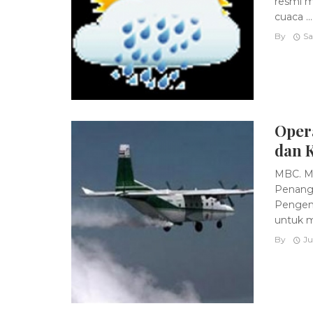
resmi m
cuaca ...
By
Sa
Oper
dan 
MBC. Me
Penang
Pengemb
untuk m
By
Ju