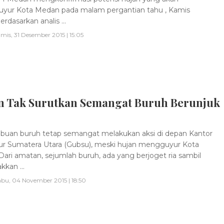
yur Kota Medan pada malam pergantian tahu , Kamis
Berdasarkan analis ...
mis, 31 Desember 2015 | 15:05
n Tak Surutkan Semangat Buruh Berunjuk
buan buruh tetap semangat melakukan aksi di depan Kantor
r Sumatera Utara (Gubsu), meski hujan mengguyur Kota
ari amatan, sejumlah buruh, ada yang berjoget ria sambil
kkan ...
bu, 04 November 2015 | 18:50