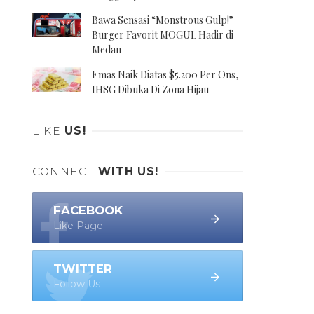
Bawa Sensasi “Monstrous Gulp!”
Burger Favorit MOGUL Hadir di
Medan
Emas Naik Diatas $5.200 Per Ons,
IHSG Dibuka Di Zona Hijau
LIKE
US!
CONNECT
WITH US!
FACEBOOK
Like Page
TWITTER
Follow Us