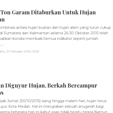
9 Ton Garam Ditaburkan Untuk Hujan
an
mbinasi antara hujan buatan dan hujan alam yang turun cukup
di Sumatera dan Kalimantan selama 26-30 Oktober 2015 telah
bkan kondisi membaik.Semua indikator seperti jumlah
...
btu, 31 Oktober 2015 | 16:53
n Diguyur Hujan, Berkah Bercampur
s
jak Jumat (30/10/2015) siang hingga malam hari, hujan terus
ur Kota Medan. Hal ini merupakan sebuah anugerah bagi
arena beberapa hari ini kabut asap tidak begitu terasa.Namun