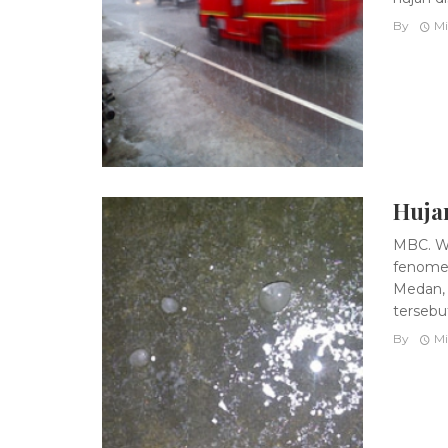
By
Mi
Huja
MBC. Wa
fenomen
Medan, 
tersebut
By
Mi