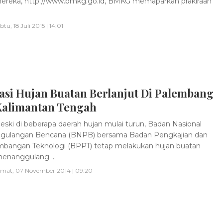
ereka, http://www.bmkg.go.id, BMKG memaparkan prakiraan
btu, 18 Juli 2015 | 14:01
asi Hujan Buatan Berlanjut Di Palembang
Kalimantan Tengah
ski di beberapa daerah hujan mulai turun, Badan Nasional
gulangan Bencana (BNPB) bersama Badan Pengkajian dan
angan Teknologi (BPPT) tetap melakukan hujan buatan
enanggulang ...
mat, 07 November 2014 | 09:20