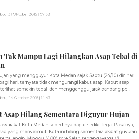
btu, 31 Oktober 2015 | 07:38
n Tak Mampu Lagi Hilangkan Asap Tebal di
an
jan yang mengguyur Kota Medan sejak Sabtu (24/10) dinihari
pagi hari, ternyata tidak mengurangi kabut asap. Kabut asap
terlihat semakin tebal dan mengganggu jarak pandang pe ...
btu, 24 Oktober 2015 | 14:43
t Asap Hilang Sementara Diguyur Hujan
syarakat Kota Medan sepertinya dapat sedikit lega. Pasalnya,
sap yang menyelimuti Kota ini hilang sementara akibat guyuran
sertai angin, Minggu (4/10) sore.Salah seorang warga Vi ...