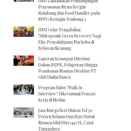
USU Laksanakan Pendampingan
Penyusunan Menu Bergizi
Seimbang dan Food Handler pada
SPPG Beringin Tembung 2
USU Gelar Pengabdian
"Hidroponik Green Recovery" bagi
Eks-Penyalahguna Narkoba di
Belawan Sicanang
Laporan Keuangan Diterima
Dalam RUPS, Pelaporan Hingga
Penahanan Mantan Direktur PT
GKS Dinilai Rancu
Program Rabu \'Walk In
Interview\' Dikerumuni Pencari
Kerja di Medan
Jasa Marga Beri Diskon Tol 30
Persen Selama Dua Hari Untuk
Momen Idul Fitri 1447 H, Catat
Tanggalnya