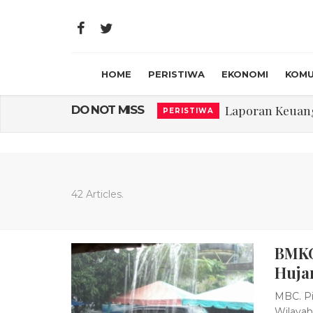
HOME
PERISTIWA
EKONOMI
KOMU
Laporan Keuanga
DO NOT MISS
PERISTIWA
Program Rabu '
PERISTIWA
Jasa Marga Beri Di
RAGAM
Bawa Sensasi “M
LIFESTYLE
42 Articles.
Emas Naik Diatas
EKONOMI
BMKG
USU Gelar Peng
PERISTIWA
Huja
MBC. Pi
Wilayah