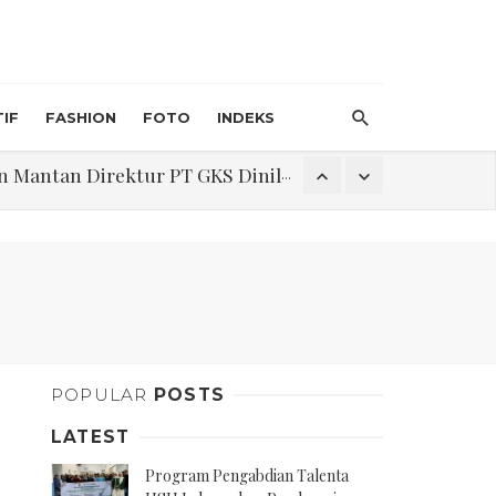
IF
FASHION
FOTO
INDEKS
an Direktur PT GKS Dinilai Rancu
itri 1447 H, Catat Tanggalnya
Program Pengabdian Talenta USU Laksanakan Pendampingan Penyusunan Menu Bergizi Seimbang dan Food Handler pada SPPG Beringin Tembung 2
POPULAR
POSTS
na Narkoba di Belawan Sicanang
LATEST
Program Pengabdian Talenta