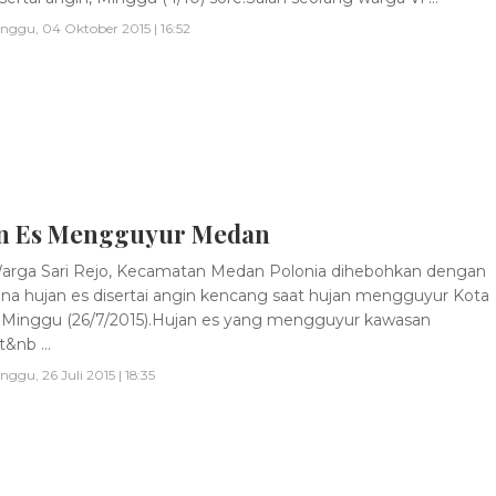
nggu, 04 Oktober 2015 | 16:52
n Es Mengguyur Medan
rga Sari Rejo, Kecamatan Medan Polonia dihebohkan dengan
a hujan es disertai angin kencang saat hujan mengguyur Kota
Minggu (26/7/2015).Hujan es yang mengguyur kawasan
&nb ...
nggu, 26 Juli 2015 | 18:35