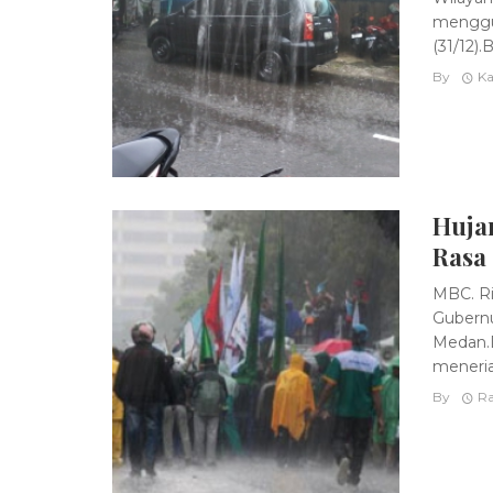
menggu
(31/12).
By
Ka
Huja
Rasa
MBC. Ri
Gubernu
Medan.D
meneria
By
Ra