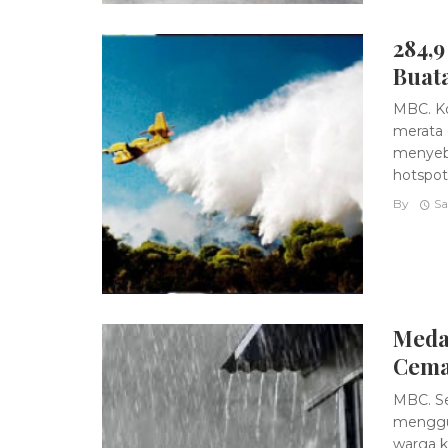
284,
Buat
MBC. Ko
merata 
menyeba
hotspot, 
By
Sa
Meda
Cema
MBC. Se
mengguy
warga k