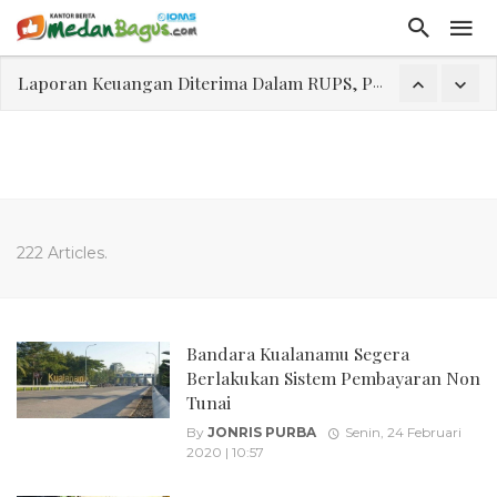
Laporan Keuangan Diterima Dalam RUPS, Pelaporan Hingga Penahanan Mantan Direktur PT GKS Dinilai Rancu
Program Rabu 'Walk In Interview' Dikerumuni Pencari Kerja di Medan
Jasa Marga Beri Diskon Tol 30 Persen Selama Dua Hari Untuk Momen Idul Fitri 1447 H, Catat Tanggalnya
Bawa Sensasi “Monstrous Gulp!” Burger Favorit MOGUL Hadir di Medan
Emas Naik Diatas $5.200 Per Ons, IHSG Dibuka Di Zona Hijau
222 Articles.
Program Pengabdian Talenta USU Laksanakan Pendampingan Penyusunan Menu Bergizi Seimbang dan Food Handler pada SPPG Beringin Tembung 2
USU Gelar Pengabdian "Hidroponik Green Recovery" bagi Eks-Penyalahguna Narkoba di Belawan Sicanang
Bandara Kualanamu Segera
Berlakukan Sistem Pembayaran Non
Tunai
By
JONRIS PURBA
Senin, 24 Februari
2020 | 10:57