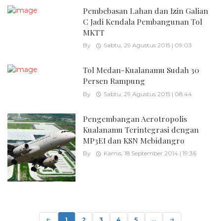
Pembebasan Lahan dan Izin Galian
C Jadi Kendala Pembangunan Tol
MKTT
By
Sabtu, 29 Agustus 2015 | 09:03
Tol Medan-Kualanamu Sudah 30
Persen Rampung
By
Sabtu, 29 Agustus 2015 | 08:44
Pengembangan Aerotropolis
Kualanamu Terintegrasi dengan
MP3EI dan KSN Mebidangro
By
Kamis, 18 September 2014 | 19:36
Posts
navigation
1
2
3
4
5
...