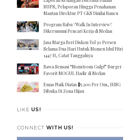
Laporan Keuangan Diterima Dalam
RUPS, Pelaporan Hingga Penahanan
Mantan Direktur PT GKS Dinilai Rancu
Program Rabu \'Walk In Interview\'
Dikerumuni Pencari Kerja di Medan
Jasa Marga Beri Diskon Tol 30 Persen
Selama Dua Hari Untuk Momen Idul Fitri
1447 H, Catat Tanggalnya
Bawa Sensasi “Monstrous Gulp!” Burger
Favorit MOGUL Hadir di Medan
Emas Naik Diatas $5.200 Per Ons, IHSG
Dibuka Di Zona Hijau
LIKE
US!
CONNECT
WITH US!