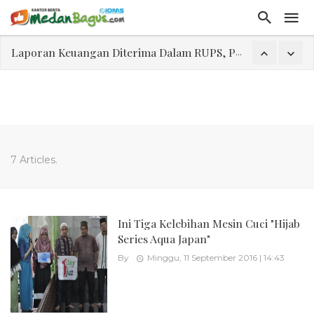
Laporan Keuangan Diterima Dalam RUPS, Pelaporan Hingga Penahanan Mantan Direktur PT GKS Dinilai Rancu
Program Rabu 'Walk In Interview' Dikerumuni Pencari Kerja di Medan
Jasa Marga Beri Diskon Tol 30 Persen Selama Dua Hari Untuk Momen Idul Fitri 1447 H, Catat Tanggalnya
Bawa Sensasi “Monstrous Gulp!” Burger Favorit MOGUL Hadir di Medan
Emas Naik Diatas $5.200 Per Ons, IHSG Dibuka Di Zona Hijau
7 Articles.
Program Pengabdian Talenta USU Laksanakan Pendampingan Penyusunan Menu Bergizi Seimbang dan Food Handler pada SPPG Beringin Tembung 2
USU Gelar Pengabdian "Hidroponik Green Recovery" bagi Eks-Penyalahguna Narkoba di Belawan Sicanang
Ini Tiga Kelebihan Mesin Cuci "Hijab
Series Aqua Japan"
By
Minggu, 11 September 2016 | 14:43