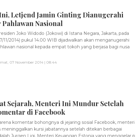
Ini, Letjend Jamin Ginting Dianugerahi
r Pahlawan Nasional
esiden Joko Widodo (Jokowi) di Istana Negara, Jakarta, pada
7/11/2014) pukul 14.00 WIB dijadwalkan akan menganugerahi
ahlawan nasional kepada empat tokoh yang berjasa bagi nusa
mat, 07 November 2014 | 08:44
at Sejarah, Menteri Ini Mundur Setelah
omentar di Facebook
rena komentar bohongnya di jejaring sosial Facebook, menteri
us meninggalkan kursi jabatannya setelah ditekan berbagai
dalah Jurgen Ligi, Menteri Keuangan Estonia yang menggelar p