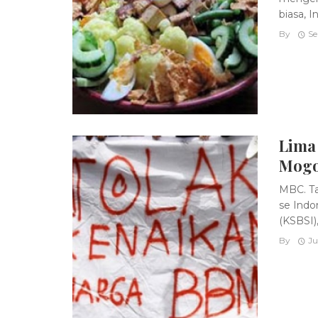
biasa, I
By
Se
Lima 
Mogo
MBC. Ta
se Indo
(KSBSI),
By
Ju