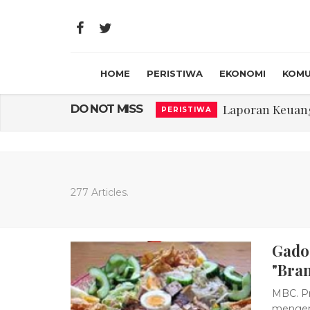
HOME
PERISTIWA
EKONOMI
KOMU
Laporan Keuanga
DO NOT MISS
PERISTIWA
Program Rabu '
PERISTIWA
Jasa Marga Beri Di
RAGAM
Bawa Sensasi “M
LIFESTYLE
277 Articles.
Emas Naik Diatas
EKONOMI
Gado
USU Gelar Peng
PERISTIWA
"Bra
MBC. P
mengena