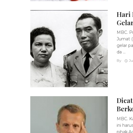
Hari 
Gela
MBC. Pr
Jumat (
gelar p
da ...
By
Ju
Dicat
Berk
MBC. Ka
ini har
pihak.A