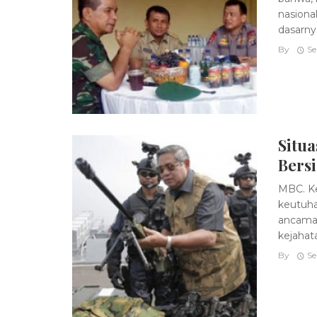
nasiona
dasarnya,
By
Se
Situa
Bers
MBC. Ke
keutuha
ancaman
kejahatan
By
Se