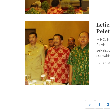
Letje
Pelet
MBC. Ke
Simbolo
sekalig
semakin
By
Se
Posts
navigation
1
2