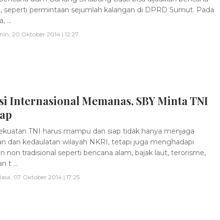
l, seperti permintaan sejumlah kalangan di DPRD Sumut. Pada
 ...
nin, 20 Oktober 2014 | 12:27
si Internasional Memanas, SBY Minta TNI
iap
kuatan TNI harus mampu dan siap tidak hanya menjaga
n dan kedaulatan wilayah NKRI, tetapi juga menghadapi
 non tradisional seperti bencana alam, bajak laut, terorisme,
 t ...
lasa, 07 Oktober 2014 | 17:25