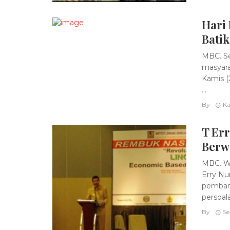
Hari
Batik
MBC. Se
masyara
Kamis (
...
By
Ka
T Er
Berw
MBC. Wa
Erry Nu
pembang
persoalan
By
Se