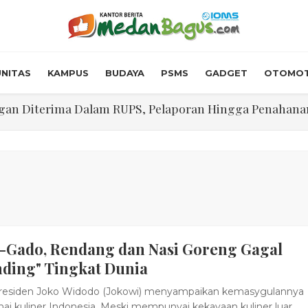
NITAS
KAMPUS
BUDAYA
PSMS
GADGET
OTOMOT
n Diterima Dalam RUPS, Pelaporan Hingga Penahanan Mant
Walk In Interview' Dikerumuni Pencari Kerja di Medan
skon Tol 30 Persen Selama Dua Hari Untuk Momen Idul F
onstrous Gulp!” Burger Favorit MOGUL Hadir di Medan
 $5.200 Per Ons, IHSG Dibuka Di Zona Hijau
-Gado, Rendang dan Nasi Goreng Gagal
abdian "Hidroponik Green Recovery" bagi Eks-Penyalahgu
nding" Tingkat Dunia
residen Joko Widodo (Jokowi) menyampaikan kemasygulannya
i kuliner Indonesia. Meski mempunyai kekayaan kuliner luar