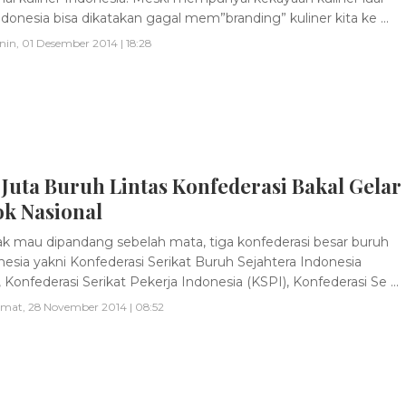
ndonesia bisa dikatakan gagal mem”branding” kuliner kita ke ...
nin, 01 Desember 2014 | 18:28
Juta Buruh Lintas Konfederasi Bakal Gelar
k Nasional
k mau dipandang sebelah mata, tiga konfederasi besar buruh
nesia yakni Konfederasi Serikat Buruh Sejahtera Indonesia
 Konfederasi Serikat Pekerja Indonesia (KSPI), Konfederasi Se ...
mat, 28 November 2014 | 08:52