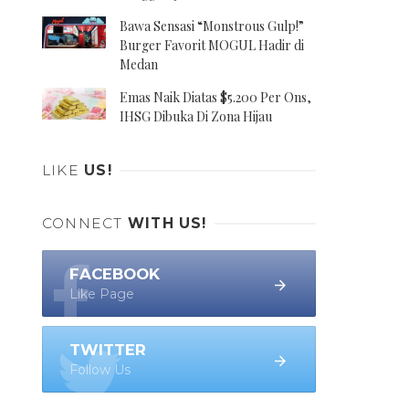
Bawa Sensasi “Monstrous Gulp!”
Burger Favorit MOGUL Hadir di
Medan
Emas Naik Diatas $5.200 Per Ons,
IHSG Dibuka Di Zona Hijau
LIKE
US!
CONNECT
WITH US!
FACEBOOK
Like Page
TWITTER
Follow Us