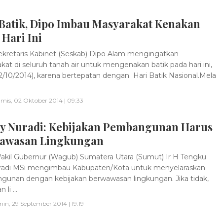
 Batik, Dipo Imbau Masyarakat Kenakan
 Hari Ini
kretaris Kabinet (Seskab) Dipo Alam mengingatkan
kat di seluruh tanah air untuk mengenakan batik pada hari ini,
2/10/2014), karena bertepatan dengan Hari Batik Nasional.Mela
mis, 02 Oktober 2014 | 09:33
ry Nuradi: Kebijakan Pembangunan Harus
awasan Lingkungan
kil Gubernur (Wagub) Sumatera Utara (Sumut) Ir H Tengku
radi MSi mengimbau Kabupaten/Kota untuk menyelaraskan
unan dengan kebijakan berwawasan lingkungan. Jika tidak,
 li ...
nin, 29 September 2014 | 19:19