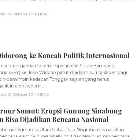
nin, 27 Oktober 2014 | 15:45
idorong ke Kancah Politik Internasional
osesi pergantian kepemimpinan dari Susilo Bambang
no (SBY) ke Joko Widodo patut dijadikan suri tauladan bagi
in-pemimpin kedepan.Tonggak sejarah yang harus
hankan oleh kepem ...
lasa, 21 Oktober 2014 | 15:06
rnur Sumut: Erupsi Gunung Sinabung
m Bisa Dijadikan Bencana Nasional
ubernur Sumatera Utara Gatot Pujo Nugroho memastikan
bencana alam Gunung Sinabung tidak bisa dijadikan bencana