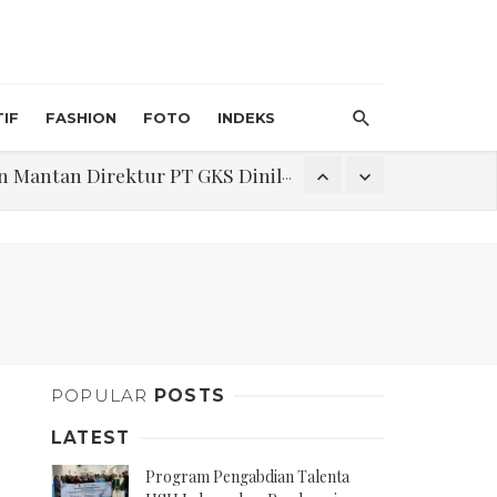
IF
FASHION
FOTO
INDEKS
an Direktur PT GKS Dinilai Rancu
itri 1447 H, Catat Tanggalnya
Program Pengabdian Talenta USU Laksanakan Pendampingan Penyusunan Menu Bergizi Seimbang dan Food Handler pada SPPG Beringin Tembung 2
POPULAR
POSTS
na Narkoba di Belawan Sicanang
LATEST
Program Pengabdian Talenta