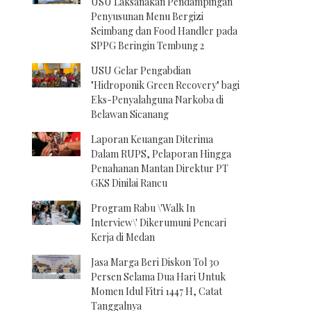
USU Laksanakan Pendampingan
Penyusunan Menu Bergizi
Seimbang dan Food Handler pada
SPPG Beringin Tembung 2
USU Gelar Pengabdian
"Hidroponik Green Recovery" bagi
Eks-Penyalahguna Narkoba di
Belawan Sicanang
Laporan Keuangan Diterima
Dalam RUPS, Pelaporan Hingga
Penahanan Mantan Direktur PT
GKS Dinilai Rancu
Program Rabu \'Walk In
Interview\' Dikerumuni Pencari
Kerja di Medan
Jasa Marga Beri Diskon Tol 30
Persen Selama Dua Hari Untuk
Momen Idul Fitri 1447 H, Catat
Tanggalnya