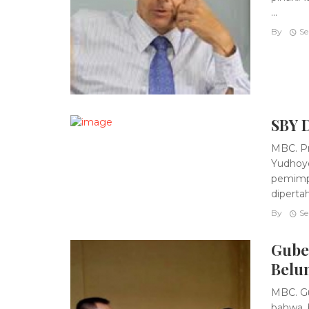
...
By
Se
SBY D
MBC. Pr
Yudhoyo
pemimp
diperta
By
Se
Gube
Belu
MBC. G
bahwa, 