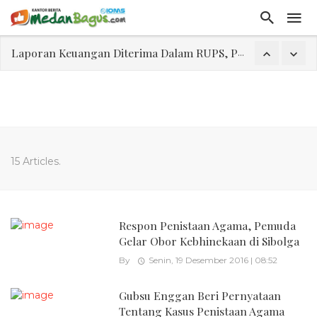
Laporan Keuangan Diterima Dalam RUPS, Pelaporan Hingga Penahanan Mantan Direktur PT GKS Dinilai Rancu
Program Rabu 'Walk In Interview' Dikerumuni Pencari Kerja di Medan
Jasa Marga Beri Diskon Tol 30 Persen Selama Dua Hari Untuk Momen Idul Fitri 1447 H, Catat Tanggalnya
Bawa Sensasi “Monstrous Gulp!” Burger Favorit MOGUL Hadir di Medan
Emas Naik Diatas $5.200 Per Ons, IHSG Dibuka Di Zona Hijau
15 Articles.
Program Pengabdian Talenta USU Laksanakan Pendampingan Penyusunan Menu Bergizi Seimbang dan Food Handler pada SPPG Beringin Tembung 2
USU Gelar Pengabdian "Hidroponik Green Recovery" bagi Eks-Penyalahguna Narkoba di Belawan Sicanang
Respon Penistaan Agama, Pemuda
Gelar Obor Kebhinekaan di Sibolga
By
Senin, 19 Desember 2016 | 08:52
Gubsu Enggan Beri Pernyataan
Tentang Kasus Penistaan Agama