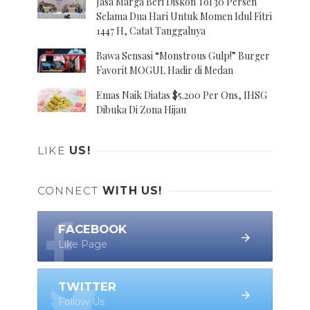
Jasa Marga Beri Diskon Tol 30 Persen
Selama Dua Hari Untuk Momen Idul Fitri
1447 H, Catat Tanggalnya
Bawa Sensasi “Monstrous Gulp!” Burger
Favorit MOGUL Hadir di Medan
Emas Naik Diatas $5.200 Per Ons, IHSG
Dibuka Di Zona Hijau
LIKE
US!
CONNECT
WITH US!
FACEBOOK
Like Page
TWITTER
Follow Us