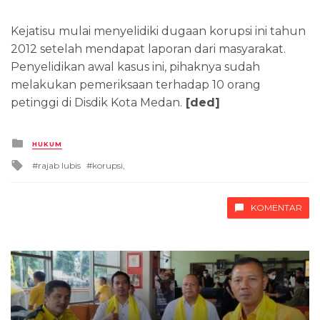
Kejatisu mulai menyelidiki dugaan korupsi ini tahun
2012 setelah mendapat laporan dari masyarakat.
Penyelidikan awal kasus ini, pihaknya sudah
melakukan pemeriksaan terhadap 10 orang
petinggi di Disdik Kota Medan.
[ded]
Posted
HUKUM
in
Tagged
rajab lubis
korupsi,
with
KOMENTAR