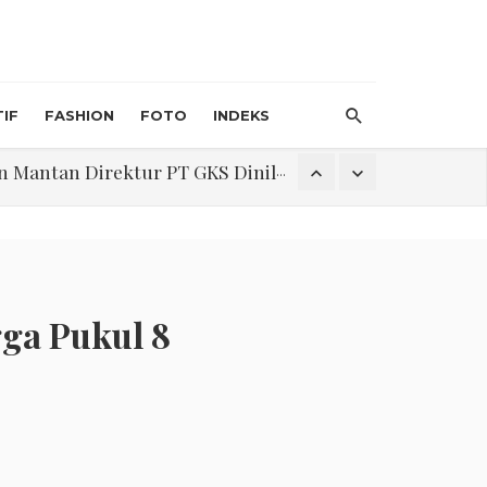
IF
FASHION
FOTO
INDEKS
an Direktur PT GKS Dinilai Rancu
itri 1447 H, Catat Tanggalnya
gga Pukul 8
Program Pengabdian Talenta USU Laksanakan Pendampingan Penyusunan Menu Bergizi Seimbang dan Food Handler pada SPPG Beringin Tembung 2
na Narkoba di Belawan Sicanang