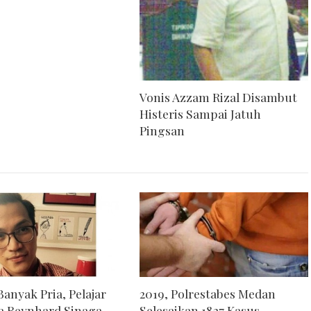
Vonis Azzam Rizal Disambut
Histeris Sampai Jatuh
Pingsan
anyak Pria, Pelajar
2019, Polrestabes Medan
a Reynhard Sinaga
Selesaikan 1827 Kasus