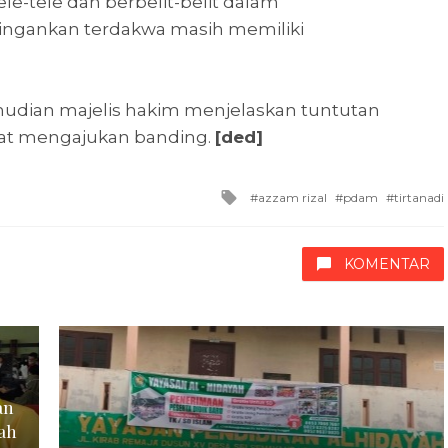
e-tele dan berbelit-belit dalam
ngankan terdakwa masih memiliki
dian majelis hakim menjelaskan tuntutan
pat mengajukan banding.
[ded]
Tagged
azzam rizal
pdam
tirtanadi
with
KOMENTAR
an
ah