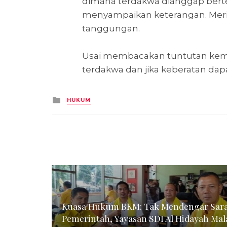
dimana terdakwa dianggap bertel
menyampaikan keterangan. Meri
tanggungan.
Usai membacakan tuntutan kemu
terdakwa dan jika keberatan da
Posted
HUKUM
in
Kuasa Hukum BKM: Tak Mendengar Sar
Pemerintah, Yayasan SDI Al Hidayah Mal