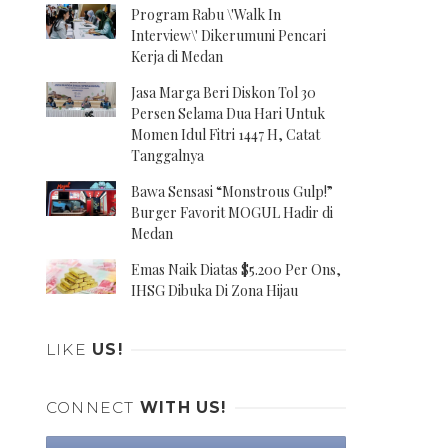
Program Rabu \'Walk In
Interview\' Dikerumuni Pencari
Kerja di Medan
Jasa Marga Beri Diskon Tol 30
Persen Selama Dua Hari Untuk
Momen Idul Fitri 1447 H, Catat
Tanggalnya
Bawa Sensasi “Monstrous Gulp!”
Burger Favorit MOGUL Hadir di
Medan
Emas Naik Diatas $5.200 Per Ons,
IHSG Dibuka Di Zona Hijau
LIKE
US!
CONNECT
WITH US!