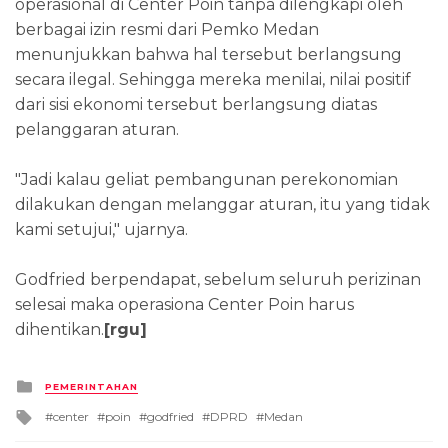
operasional di Center Poin tanpa dilengkapi oleh
berbagai izin resmi dari Pemko Medan
menunjukkan bahwa hal tersebut berlangsung
secara ilegal. Sehingga mereka menilai, nilai positif
dari sisi ekonomi tersebut berlangsung diatas
pelanggaran aturan.
"Jadi kalau geliat pembangunan perekonomian
dilakukan dengan melanggar aturan, itu yang tidak
kami setujui," ujarnya.
Godfried berpendapat, sebelum seluruh perizinan
selesai maka operasiona Center Poin harus
dihentikan.
[rgu]
Posted
PEMERINTAHAN
in
Tagged
center
poin
godfried
DPRD
Medan
with