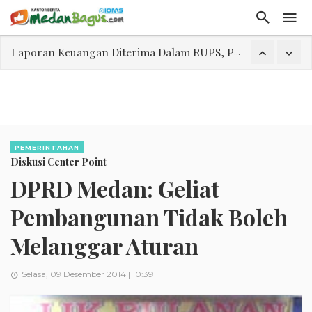
Laporan Keuangan Diterima Dalam RUPS, Pelaporan Hingga Penahanan Mantan Direktur PT GKS Dinilai Rancu
Program Rabu 'Walk In Interview' Dikerumuni Pencari Kerja di Medan
Jasa Marga Beri Diskon Tol 30 Persen Selama Dua Hari Untuk Momen Idul Fitri 1447 H, Catat Tanggalnya
Bawa Sensasi “Monstrous Gulp!” Burger Favorit MOGUL Hadir di Medan
Emas Naik Diatas $5.200 Per Ons, IHSG Dibuka Di Zona Hijau
PEMERINTAHAN
Diskusi Center Point
Program Pengabdian Talenta USU Laksanakan Pendampingan Penyusunan Menu Bergizi Seimbang dan Food Handler pada SPPG Beringin Tembung 2
DPRD Medan: Geliat
USU Gelar Pengabdian "Hidroponik Green Recovery" bagi Eks-Penyalahguna Narkoba di Belawan Sicanang
Pembangunan Tidak Boleh
Melanggar Aturan
Selasa, 09 Desember 2014 | 10:39