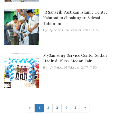
JR Saragih Pastikan Islamic Centre
Kabupaten Simalungun Selesai
Tahun Ini
By
Sabtu, 04 Februari 2017 | 10:57
MySamsung Service Center Sudah
Hadir di Plaza Medan Fair
By
Rabu, 01 Februari 2017 | 11:50
Posts
navigation
1
2
3
4
5