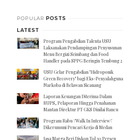
POPULAR
POSTS
LATEST
Program Pengabdian Talenta USU
Laksanakan Pendampingan Penyusunan
Menu Bergizi Seimbang dan Food
Handler pada SPPG Beringin Tembung 2
USU Gelar Pengabdian "Hidroponik
Green Recovery" bagi Eks-Penyalahguna
Narkoba di Belawan Sicanang
Laporan Keuangan Diterima Dalam
RUPS, Pelaporan Hingga Penahanan
Mantan Direktur PT GKS Dinilai Rancu
Program Rabu \'Walk In Interview\'
Dikerumuni Pencari Kerja di Medan
Jasa Marga Beri Diskon Tol 30 Persen