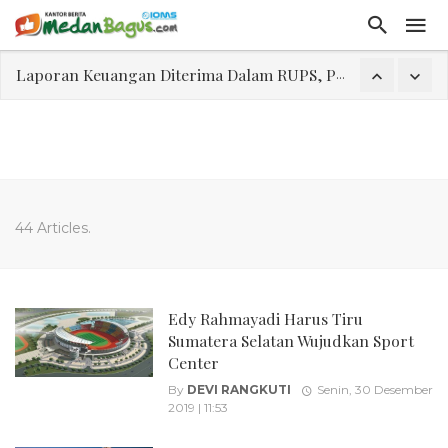
Laporan Keuangan Diterima Dalam RUPS, Pelaporan Hingga Penahanan Mantan Direktur PT GKS Dinilai Rancu
Program Rabu 'Walk In Interview' Dikerumuni Pencari Kerja di Medan
Jasa Marga Beri Diskon Tol 30 Persen Selama Dua Hari Untuk Momen Idul Fitri 1447 H, Catat Tanggalnya
Bawa Sensasi “Monstrous Gulp!” Burger Favorit MOGUL Hadir di Medan
Emas Naik Diatas $5.200 Per Ons, IHSG Dibuka Di Zona Hijau
44 Articles.
Program Pengabdian Talenta USU Laksanakan Pendampingan Penyusunan Menu Bergizi Seimbang dan Food Handler pada SPPG Beringin Tembung 2
USU Gelar Pengabdian "Hidroponik Green Recovery" bagi Eks-Penyalahguna Narkoba di Belawan Sicanang
Edy Rahmayadi Harus Tiru
Sumatera Selatan Wujudkan Sport
Center
By
DEVI RANGKUTI
Senin, 30 Desember
2019 | 11:53