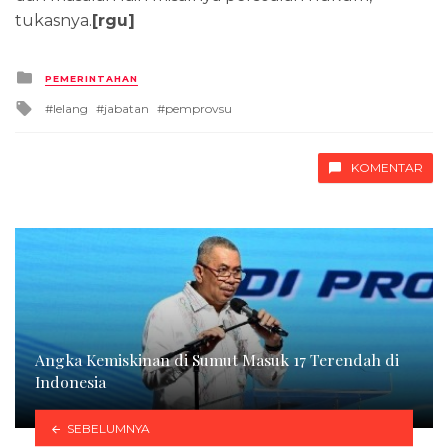
tukasnya.
[rgu]
Posted
PEMERINTAHAN
in
Tagged
lelang
jabatan
pemprovsu
with
KOMENTAR
Angka Kemiskinan di Sumut Masuk 17 Terendah di
Indonesia
SEBELUMNYA