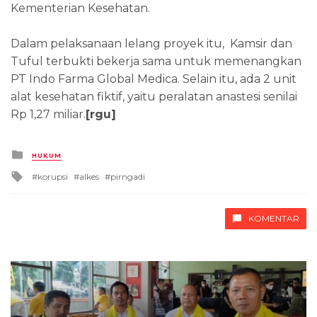
Kementerian Kesehatan.
Dalam pelaksanaan lelang proyek itu, Kamsir dan
Tuful terbukti bekerja sama untuk memenangkan
PT Indo Farma Global Medica. Selain itu, ada 2 unit
alat kesehatan fiktif, yaitu peralatan anastesi senilai
Rp 1,27 miliar.
[rgu]
Posted
HUKUM
in
Tagged
korupsi
alkes
pirngadi
with
KOMENTAR