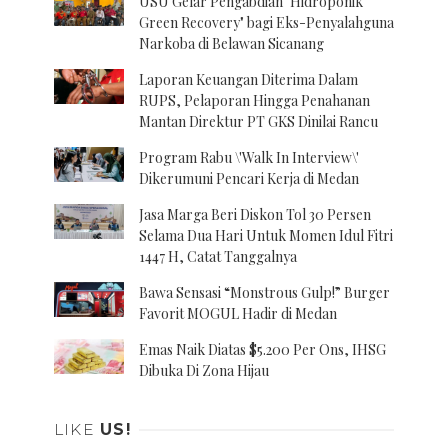
USU Gelar Pengabdian "Hidroponik
Green Recovery" bagi Eks-Penyalahguna
Narkoba di Belawan Sicanang
Laporan Keuangan Diterima Dalam
RUPS, Pelaporan Hingga Penahanan
Mantan Direktur PT GKS Dinilai Rancu
Program Rabu \'Walk In Interview\'
Dikerumuni Pencari Kerja di Medan
Jasa Marga Beri Diskon Tol 30 Persen
Selama Dua Hari Untuk Momen Idul Fitri
1447 H, Catat Tanggalnya
Bawa Sensasi “Monstrous Gulp!” Burger
Favorit MOGUL Hadir di Medan
Emas Naik Diatas $5.200 Per Ons, IHSG
Dibuka Di Zona Hijau
LIKE
US!