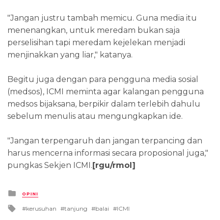
"Jangan justru tambah memicu. Guna media itu
menenangkan, untuk meredam bukan saja
perselisihan tapi meredam kejelekan menjadi
menjinakkan yang liar," katanya.
Begitu juga dengan para pengguna media sosial
(medsos), ICMI meminta agar kalangan pengguna
medsos bijaksana, berpikir dalam terlebih dahulu
sebelum menulis atau mengungkapkan ide.
"Jangan terpengaruh dan jangan terpancing dan
harus mencerna informasi secara proposional juga,"
pungkas Sekjen ICMI.
[rgu/rmol]
Posted
OPINI
in
Tagged
kerusuhan
tanjung
balai
ICMI
with