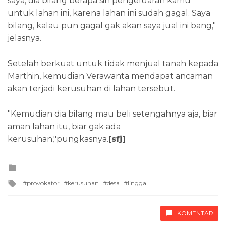
saya, dia bilang berapa sih pengeluaran kamu
untuk lahan ini, karena lahan ini sudah gagal. Saya
bilang, kalau pun gagal gak akan saya jual ini bang,"
jelasnya.
Setelah berkuat untuk tidak menjual tanah kepada
Marthin, kemudian Verawanta mendapat ancaman
akan terjadi kerusuhan di lahan tersebut.
"Kemudian dia bilang mau beli setengahnya aja, biar
aman lahan itu, biar gak ada
kerusuhan,"pungkasnya.
[sfj]
Posted
in
Tagged
provokator
kerusuhan
desa
lingga
with
KOMENTAR