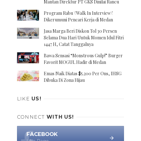
Mantan Direktur PT GKS Dinilai Rancu
Program Rabu \'Walk In Interview\'
Dikerumuni Pencari Kerja di Medan
Jasa Marga Beri Diskon Tol 30 Persen
Selama Dua Hari Untuk Momen Idul Fitri
1447 H, Catat Tanggalnya
Bawa Sensasi “Monstrous Gulp!” Burger
Favorit MOGUL Hadir di Medan
Emas Naik Diatas $5.200 Per Ons, IHSG
Dibuka Di Zona Hijau
LIKE
US!
CONNECT
WITH US!
FACEBOOK