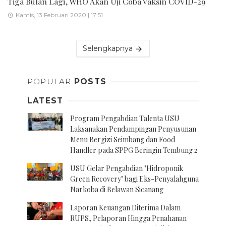
Tiga Bulan Lagi, WHO Akan Uji Coba Vaksin COVID-29
Kamis, 13 Februari 2020 | 17:51
Selengkapnya
POPULAR
POSTS
LATEST
Program Pengabdian Talenta USU
Laksanakan Pendampingan Penyusunan
Menu Bergizi Seimbang dan Food
Handler pada SPPG Beringin Tembung 2
USU Gelar Pengabdian "Hidroponik
Green Recovery" bagi Eks-Penyalahguna
Narkoba di Belawan Sicanang
Laporan Keuangan Diterima Dalam
RUPS, Pelaporan Hingga Penahanan