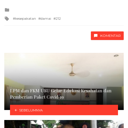
Posted
in
Tagged
kesepakatan
damai
212
with
KOMENTAR
LPM dan FKM USU Gelar Edukasi Kesahatan dan
Pemberian Paket Covid 19
SEBELUMNYA