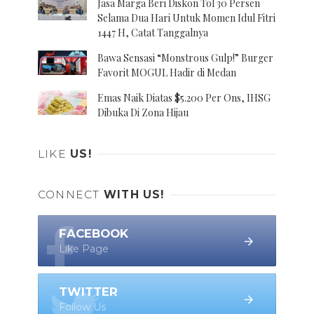
Jasa Marga Beri Diskon Tol 30 Persen
Selama Dua Hari Untuk Momen Idul Fitri
1447 H, Catat Tanggalnya
Bawa Sensasi “Monstrous Gulp!” Burger
Favorit MOGUL Hadir di Medan
Emas Naik Diatas $5.200 Per Ons, IHSG
Dibuka Di Zona Hijau
LIKE
US!
CONNECT
WITH US!
FACEBOOK
Like Page
TWITTER
Follow Us